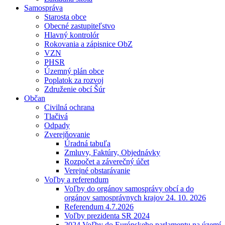
Samospráva
Starosta obce
Obecné zastupiteľstvo
Hlavný kontrolór
Rokovania a zápisnice ObZ
VZN
PHSR
Územný plán obce
Poplatok za rozvoj
Združenie obcí Šúr
Občan
Civilná ochrana
Tlačivá
Odpady
Zverejňovanie
Úradná tabuľa
Zmluvy, Faktúry, Objednávky
Rozpočet a záverečný účet
Verejné obstarávanie
Voľby a referendum
Voľby do orgánov samosprávy obcí a do
orgánov samosprávnych krajov 24. 10. 2026
Referendum 4.7.2026
Voľby prezidenta SR 2024
2024 Voľby do Európskeho parlamentu na území