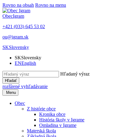
Rovno na obsah
Rovno na menu
Obec
Igram
+421 (033) 645 53 02
ou@igram.sk
SK
Slovensky
SK
Slovensky
EN
English
Hľadaný výraz
Hľadať
rozšírené vyhľadávanie
Menu
Obec
Z histórie obce
Kronika obce
História školy v Igrame
Omladina v Igrame
Materská škola
Základná škola