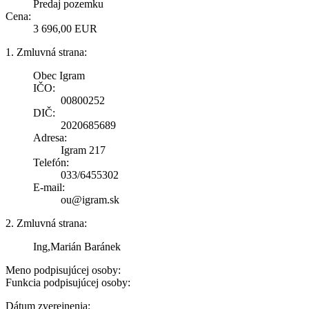
Predaj pozemku
Cena:
3 696,00 EUR
1. Zmluvná strana:
Obec Igram
IČO:
00800252
DIČ:
2020685689
Adresa:
Igram 217
Telefón:
033/6455302
E-mail:
ou@igram.sk
2. Zmluvná strana:
Ing,Marián Baránek
Meno podpisujúcej osoby:
Funkcia podpisujúcej osoby:
Dátum zverejnenia: