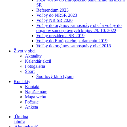
SR
Referendum 2023
Voľby do NRSR 2023
Voľby NR SR 2020
Voľby do orgánov samosprávy obcí a voľby do
orgánov samosprávnych krajov 29. 10. 2022
Voľby prezidenta SR 2019
Voľby do Európskeho parlamentu 2019
Voľby do orgánov samosprávy obcí 2018
Život v obci
Aktuality
Kalendár akcií
Fotogaléria
Šport
Športový klub Igram
Kontakty
Kontakt
Napíšte nám
Mapa webu
Počasie
Anketa
Úradná
tabuľa
Ako vybaviť