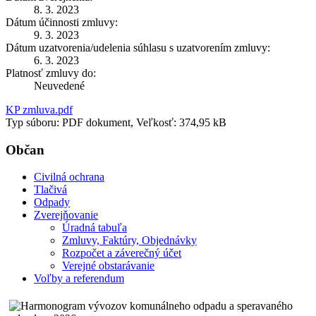
8. 3. 2023
Dátum účinnosti zmluvy:
9. 3. 2023
Dátum uzatvorenia/udelenia súhlasu s uzatvorením zmluvy:
6. 3. 2023
Platnosť zmluvy do:
Neuvedené
KP zmluva.pdf
Typ súboru: PDF dokument, Veľkosť: 374,95 kB
Občan
Civilná ochrana
Tlačivá
Odpady
Zverejňovanie
Úradná tabuľa
Zmluvy, Faktúry, Objednávky
Rozpočet a záverečný účet
Verejné obstarávanie
Voľby a referendum