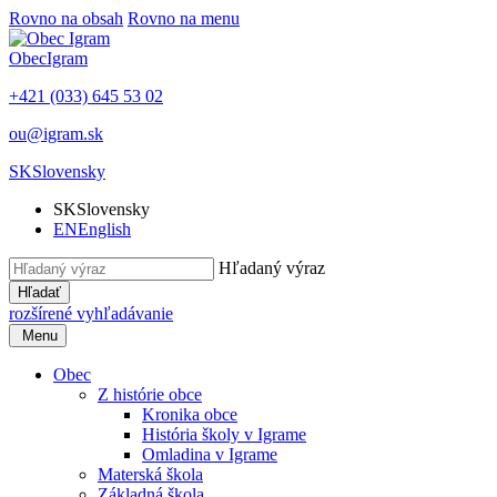
Rovno na obsah
Rovno na menu
Obec
Igram
+421 (033) 645 53 02
ou@igram.sk
SK
Slovensky
SK
Slovensky
EN
English
Hľadaný výraz
Hľadať
rozšírené vyhľadávanie
Menu
Obec
Z histórie obce
Kronika obce
História školy v Igrame
Omladina v Igrame
Materská škola
Základná škola