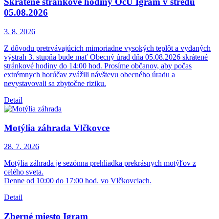
Skrátené stránkové hodiny OcÚ Igram v stredu
05.08.2026
3. 8.
2026
Z dôvodu pretrvávajúcich mimoriadne vysokých teplôt a vydaných
výstrah 3. stupňa bude mať Obecný úrad dňa 05.08.2026 skrátené
stránkové hodiny do 14:00 hod. Prosíme občanov, aby počas
extrémnych horúčav zvážili návštevu obecného úradu a
nevystavovali sa zbytočne riziku.
Detail
Motýlia záhrada Vlčkovce
28. 7.
2026
Motýlia záhrada je sezónna prehliadka prekrásnych motýľov z
celého sveta.
Denne od 10:00 do 17:00 hod. vo Vlčkovciach.
Detail
Zberné miesto Igram