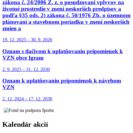
zákona č. 24/2006 Z. z. o posudzovaní vplyvov na
životné prostredie v znení neskorších predpisov a
podľa §35 ods. 2) zákona č. 50/1976 Zb. o územnom
plánovaní a stavebnom poriadku v znení neskorších
zmien a
19. 12.
2025
–
30. 9.
2026
Oznam s tlačivom k uplatňovaniu pripomienok k
VZN obce Igram
2. 9.
2025
–
31. 12.
2030
Oznam k uplatňovaniu pripomienok k návrhom
VZN
2. 12.
2024
–
17. 12.
2030
Kalendár akcií