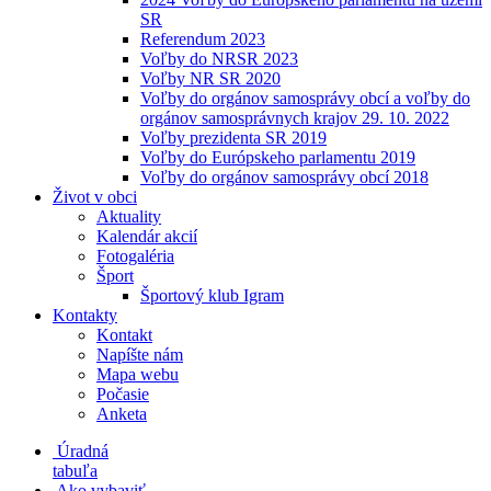
SR
Referendum 2023
Voľby do NRSR 2023
Voľby NR SR 2020
Voľby do orgánov samosprávy obcí a voľby do
orgánov samosprávnych krajov 29. 10. 2022
Voľby prezidenta SR 2019
Voľby do Európskeho parlamentu 2019
Voľby do orgánov samosprávy obcí 2018
Život v obci
Aktuality
Kalendár akcií
Fotogaléria
Šport
Športový klub Igram
Kontakty
Kontakt
Napíšte nám
Mapa webu
Počasie
Anketa
Úradná
tabuľa
Ako vybaviť