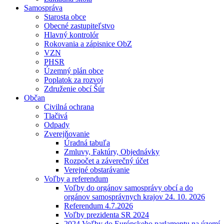
Samospráva
Starosta obce
Obecné zastupiteľstvo
Hlavný kontrolór
Rokovania a zápisnice ObZ
VZN
PHSR
Územný plán obce
Poplatok za rozvoj
Združenie obcí Šúr
Občan
Civilná ochrana
Tlačivá
Odpady
Zverejňovanie
Úradná tabuľa
Zmluvy, Faktúry, Objednávky
Rozpočet a záverečný účet
Verejné obstarávanie
Voľby a referendum
Voľby do orgánov samosprávy obcí a do
orgánov samosprávnych krajov 24. 10. 2026
Referendum 4.7.2026
Voľby prezidenta SR 2024
2024 Voľby do Európskeho parlamentu na území