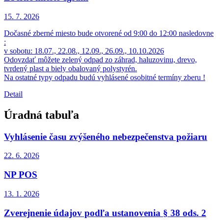
15. 7.
2026
Dočasné zberné miesto bude otvorené od 9:00 do 12:00 nasledovne
:
v sobotu: 18.07., 22.08., 12.09., 26.09., 10.10.2026
Odovzdať môžete zelený odpad zo záhrad, haluzovinu, drevo,
tvrdený plast a biely obalovaný polystyrén.
Na ostatné typy odpadu budú vyhlásené osobitné termíny zberu !
Detail
Úradná tabuľa
Vyhlásenie času zvýšeného nebezpečenstva požiaru
22. 6.
2026
NP POS
13. 1.
2026
Zverejnenie údajov podľa ustanovenia § 38 ods. 2