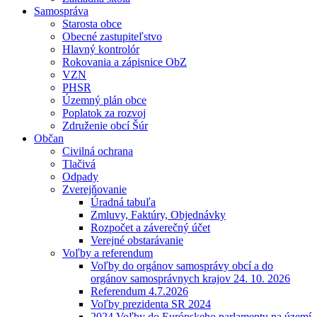
Samospráva
Starosta obce
Obecné zastupiteľstvo
Hlavný kontrolór
Rokovania a zápisnice ObZ
VZN
PHSR
Územný plán obce
Poplatok za rozvoj
Združenie obcí Šúr
Občan
Civilná ochrana
Tlačivá
Odpady
Zverejňovanie
Úradná tabuľa
Zmluvy, Faktúry, Objednávky
Rozpočet a záverečný účet
Verejné obstarávanie
Voľby a referendum
Voľby do orgánov samosprávy obcí a do
orgánov samosprávnych krajov 24. 10. 2026
Referendum 4.7.2026
Voľby prezidenta SR 2024
2024 Voľby do Európskeho parlamentu na území