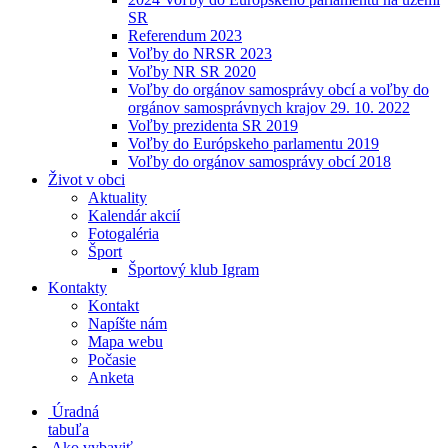
SR
Referendum 2023
Voľby do NRSR 2023
Voľby NR SR 2020
Voľby do orgánov samosprávy obcí a voľby do
orgánov samosprávnych krajov 29. 10. 2022
Voľby prezidenta SR 2019
Voľby do Európskeho parlamentu 2019
Voľby do orgánov samosprávy obcí 2018
Život v obci
Aktuality
Kalendár akcií
Fotogaléria
Šport
Športový klub Igram
Kontakty
Kontakt
Napíšte nám
Mapa webu
Počasie
Anketa
Úradná
tabuľa
Ako vybaviť