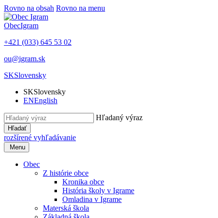
Rovno na obsah
Rovno na menu
Obec
Igram
+421 (033) 645 53 02
ou@igram.sk
SK
Slovensky
SK
Slovensky
EN
English
Hľadaný výraz
Hľadať
rozšírené vyhľadávanie
Menu
Obec
Z histórie obce
Kronika obce
História školy v Igrame
Omladina v Igrame
Materská škola
Základná škola