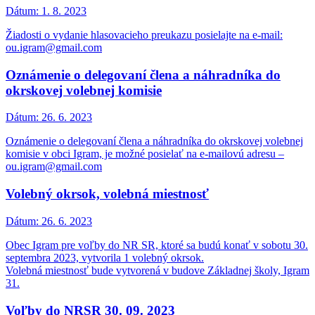
Dátum:
1. 8. 2023
Žiadosti o vydanie hlasovacieho preukazu posielajte na e-mail:
ou.igram@gmail.com
Oznámenie o delegovaní člena a náhradníka do
okrskovej volebnej komisie
Dátum:
26. 6. 2023
Oznámenie o delegovaní člena a náhradníka do okrskovej volebnej
komisie v obci Igram, je možné posielať na e-mailovú adresu –
ou.igram@gmail.com
Volebný okrsok, volebná miestnosť
Dátum:
26. 6. 2023
Obec Igram pre voľby do NR SR, ktoré sa budú konať v sobotu 30.
septembra 2023, vytvorila 1 volebný okrsok.
Volebná miestnosť bude vytvorená v budove Základnej školy, Igram
31.
Voľby do NRSR 30. 09. 2023