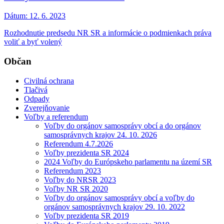
Dátum:
12. 6. 2023
Rozhodnutie predsedu NR SR a informácie o podmienkach práva
voliť a byť volený
Občan
Civilná ochrana
Tlačivá
Odpady
Zverejňovanie
Voľby a referendum
Voľby do orgánov samosprávy obcí a do orgánov
samosprávnych krajov 24. 10. 2026
Referendum 4.7.2026
Voľby prezidenta SR 2024
2024 Voľby do Európskeho parlamentu na území SR
Referendum 2023
Voľby do NRSR 2023
Voľby NR SR 2020
Voľby do orgánov samosprávy obcí a voľby do
orgánov samosprávnych krajov 29. 10. 2022
Voľby prezidenta SR 2019