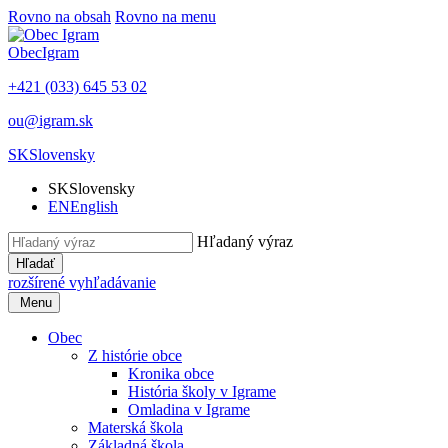
Rovno na obsah
Rovno na menu
Obec
Igram
+421 (033) 645 53 02
ou@igram.sk
SK
Slovensky
SK
Slovensky
EN
English
Hľadaný výraz
Hľadať
rozšírené vyhľadávanie
Menu
Obec
Z histórie obce
Kronika obce
História školy v Igrame
Omladina v Igrame
Materská škola
Základná škola