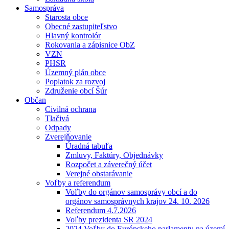
Samospráva
Starosta obce
Obecné zastupiteľstvo
Hlavný kontrolór
Rokovania a zápisnice ObZ
VZN
PHSR
Územný plán obce
Poplatok za rozvoj
Združenie obcí Šúr
Občan
Civilná ochrana
Tlačivá
Odpady
Zverejňovanie
Úradná tabuľa
Zmluvy, Faktúry, Objednávky
Rozpočet a záverečný účet
Verejné obstarávanie
Voľby a referendum
Voľby do orgánov samosprávy obcí a do
orgánov samosprávnych krajov 24. 10. 2026
Referendum 4.7.2026
Voľby prezidenta SR 2024
2024 Voľby do Európskeho parlamentu na území