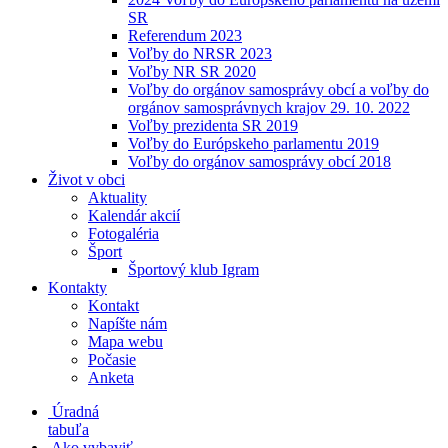
SR
Referendum 2023
Voľby do NRSR 2023
Voľby NR SR 2020
Voľby do orgánov samosprávy obcí a voľby do
orgánov samosprávnych krajov 29. 10. 2022
Voľby prezidenta SR 2019
Voľby do Európskeho parlamentu 2019
Voľby do orgánov samosprávy obcí 2018
Život v obci
Aktuality
Kalendár akcií
Fotogaléria
Šport
Športový klub Igram
Kontakty
Kontakt
Napíšte nám
Mapa webu
Počasie
Anketa
Úradná
tabuľa
Ako vybaviť