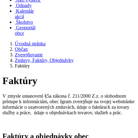
Odpady
Kalendár
akcií
Školstvo
Geoportál
obce
Úvodná stránka
Občan
Zverejňovanie
Zmluvy, Faktúry, Objednávky
Faktúry
Faktúry
V zmysle ustanovení §5a zákona č. 211/2000 Z.z. o slobodnom
prístupe k informáciám, obec Igram zverejňuje na svojej webstránke
informácie o uzatvorených zmluvách, údaje o faktúrach za tovary
služby a práce, údaje o objednávkach tovarov, služieb a prác.
Faktúry a objednávky obec