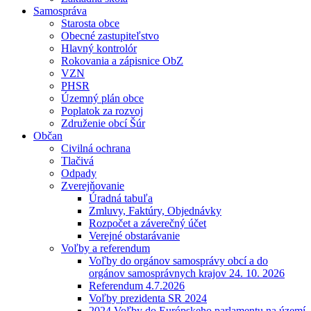
Samospráva
Starosta obce
Obecné zastupiteľstvo
Hlavný kontrolór
Rokovania a zápisnice ObZ
VZN
PHSR
Územný plán obce
Poplatok za rozvoj
Združenie obcí Šúr
Občan
Civilná ochrana
Tlačivá
Odpady
Zverejňovanie
Úradná tabuľa
Zmluvy, Faktúry, Objednávky
Rozpočet a záverečný účet
Verejné obstarávanie
Voľby a referendum
Voľby do orgánov samosprávy obcí a do
orgánov samosprávnych krajov 24. 10. 2026
Referendum 4.7.2026
Voľby prezidenta SR 2024
2024 Voľby do Európskeho parlamentu na území