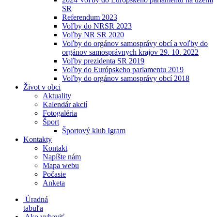
SR
Referendum 2023
Voľby do NRSR 2023
Voľby NR SR 2020
Voľby do orgánov samosprávy obcí a voľby do
orgánov samosprávnych krajov 29. 10. 2022
Voľby prezidenta SR 2019
Voľby do Európskeho parlamentu 2019
Voľby do orgánov samosprávy obcí 2018
Život v obci
Aktuality
Kalendár akcií
Fotogaléria
Šport
Športový klub Igram
Kontakty
Kontakt
Napíšte nám
Mapa webu
Počasie
Anketa
Úradná
tabuľa
Ako vybaviť