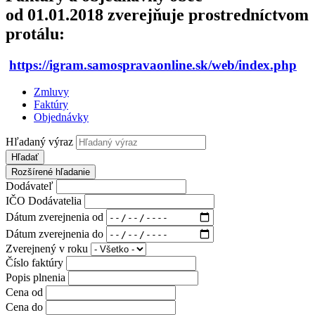
od 01.01.2018 zverejňuje prostredníctvom
protálu:
https://igram.samospravaonline.sk/web/index.php
Zmluvy
Faktúry
Objednávky
Hľadaný výraz
Hľadať
Rozšírené hľadanie
Dodávateľ
IČO Dodávatelia
Dátum zverejnenia od
Dátum zverejnenia do
Zverejnený v roku
Číslo faktúry
Popis plnenia
Cena od
Cena do