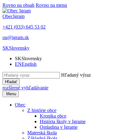
Rovno na obsah
Rovno na menu
Obec
Igram
+421 (033) 645 53 02
ou@igram.sk
SK
Slovensky
SK
Slovensky
EN
English
Hľadaný výraz
Hľadať
rozšírené vyhľadávanie
Menu
Obec
Z histórie obce
Kronika obce
História školy v Igrame
Omladina v Igrame
Materská škola
Základná škola