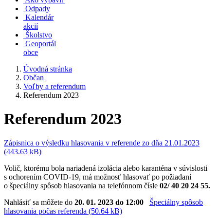
Odpady
Kalendár
akcií
Školstvo
Geoportál
obce
Úvodná stránka
Občan
Voľby a referendum
Referendum 2023
Referendum 2023
Zápisnica o výsledku hlasovania v referende zo dňa 21.01.2023
(443.63 kB)
Volič, ktorému bola nariadená izolácia alebo karanténa v súvislosti
s ochorením COVID-19, má možnosť hlasovať po požiadaní
o špeciálny spôsob hlasovania na telefónnom čísle
02/ 40 20 24 55.
Nahlásiť sa môžete do
20. 01. 2023 do 12:00
Špeciálny spôsob
hlasovania počas referenda (50.64 kB)