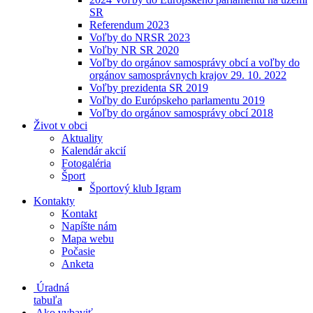
SR
Referendum 2023
Voľby do NRSR 2023
Voľby NR SR 2020
Voľby do orgánov samosprávy obcí a voľby do
orgánov samosprávnych krajov 29. 10. 2022
Voľby prezidenta SR 2019
Voľby do Európskeho parlamentu 2019
Voľby do orgánov samosprávy obcí 2018
Život v obci
Aktuality
Kalendár akcií
Fotogaléria
Šport
Športový klub Igram
Kontakty
Kontakt
Napíšte nám
Mapa webu
Počasie
Anketa
Úradná
tabuľa
Ako vybaviť