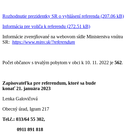
Rozhodnutie prezidentky SR o vyhlásení referenda (207.06 kB)
Informácia pre voliča k referendu (272.51 kB)
Informácie zverejňované na webovom sídle Ministerstva vnútra
SR:
https://www.minv.sk/?
referendum
Počet občanov s trvalým pobytom v obci k 10. 11. 2022 je
562
.
Zapisovateľka pre referendum, ktoré sa bude
konať 21. januára 2023
Lenka Galovičová
Obecný úrad, Igram 217
Tel.č.: 033/64 55 302,
0911 891 818