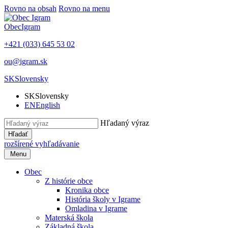
Rovno na obsah
Rovno na menu
Obec
Igram
+421 (033) 645 53 02
ou@igram.sk
SK
Slovensky
SK
Slovensky
EN
English
Hľadaný výraz
Hľadať
rozšírené vyhľadávanie
Menu
Obec
Z histórie obce
Kronika obce
História školy v Igrame
Omladina v Igrame
Materská škola
Základná škola