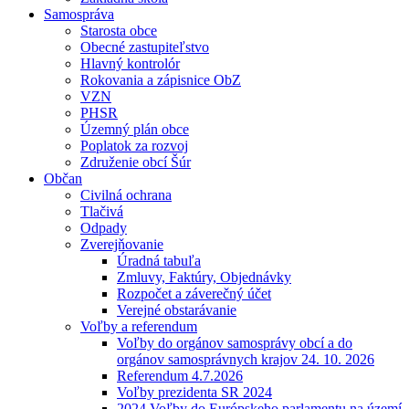
Samospráva
Starosta obce
Obecné zastupiteľstvo
Hlavný kontrolór
Rokovania a zápisnice ObZ
VZN
PHSR
Územný plán obce
Poplatok za rozvoj
Združenie obcí Šúr
Občan
Civilná ochrana
Tlačivá
Odpady
Zverejňovanie
Úradná tabuľa
Zmluvy, Faktúry, Objednávky
Rozpočet a záverečný účet
Verejné obstarávanie
Voľby a referendum
Voľby do orgánov samosprávy obcí a do
orgánov samosprávnych krajov 24. 10. 2026
Referendum 4.7.2026
Voľby prezidenta SR 2024
2024 Voľby do Európskeho parlamentu na území