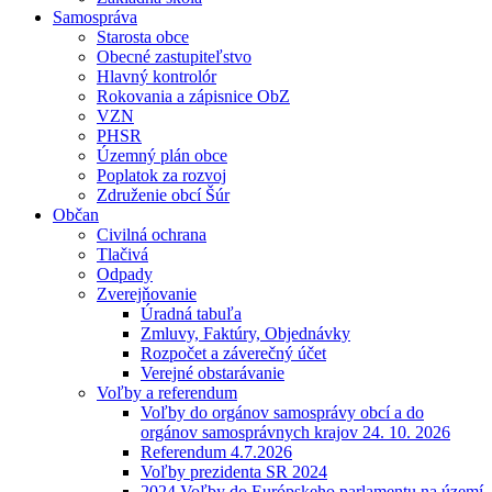
Samospráva
Starosta obce
Obecné zastupiteľstvo
Hlavný kontrolór
Rokovania a zápisnice ObZ
VZN
PHSR
Územný plán obce
Poplatok za rozvoj
Združenie obcí Šúr
Občan
Civilná ochrana
Tlačivá
Odpady
Zverejňovanie
Úradná tabuľa
Zmluvy, Faktúry, Objednávky
Rozpočet a záverečný účet
Verejné obstarávanie
Voľby a referendum
Voľby do orgánov samosprávy obcí a do
orgánov samosprávnych krajov 24. 10. 2026
Referendum 4.7.2026
Voľby prezidenta SR 2024
2024 Voľby do Európskeho parlamentu na území