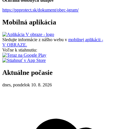
Ochrana osobných údajov
https://ppprotect.sk/dokument/obec-igram/
Mobilná aplikácia
Sledujte informácie z nášho webu v
mobilnej aplikácii -
V OBRAZE.
Voľne k stiahnutiu:
Aktuálne počasie
dnes, pondelok 10. 8. 2026