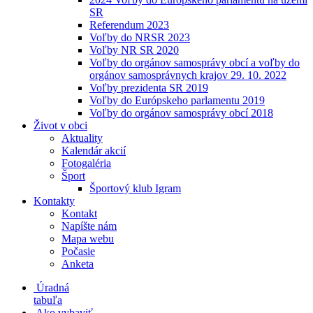
SR
Referendum 2023
Voľby do NRSR 2023
Voľby NR SR 2020
Voľby do orgánov samosprávy obcí a voľby do
orgánov samosprávnych krajov 29. 10. 2022
Voľby prezidenta SR 2019
Voľby do Európskeho parlamentu 2019
Voľby do orgánov samosprávy obcí 2018
Život v obci
Aktuality
Kalendár akcií
Fotogaléria
Šport
Športový klub Igram
Kontakty
Kontakt
Napíšte nám
Mapa webu
Počasie
Anketa
Úradná
tabuľa
Ako vybaviť