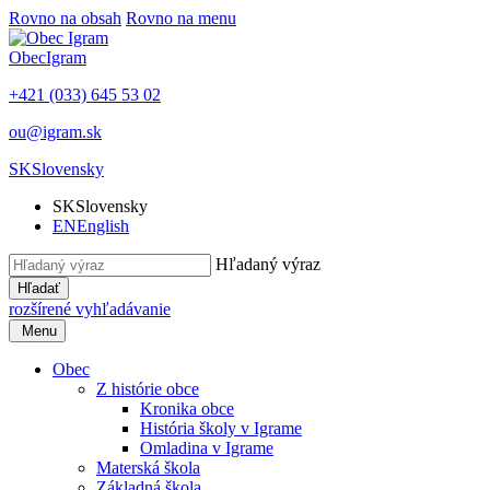
Rovno na obsah
Rovno na menu
Obec
Igram
+421 (033) 645 53 02
ou@igram.sk
SK
Slovensky
SK
Slovensky
EN
English
Hľadaný výraz
Hľadať
rozšírené vyhľadávanie
Menu
Obec
Z histórie obce
Kronika obce
História školy v Igrame
Omladina v Igrame
Materská škola
Základná škola