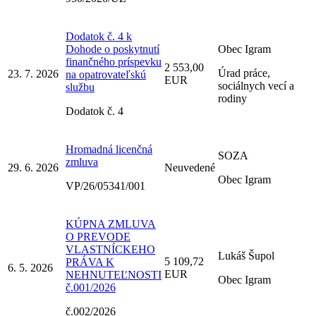
Dodatok č. 4 k
Dohode o poskytnutí
Obec Igram
finančného príspevku
2 553,00
Úrad práce,
23. 7. 2026
na opatrovateľskú
EUR
sociálnych vecí a
službu
rodiny
Dodatok č. 4
Hromadná licenčná
SOZA
zmluva
29. 6. 2026
Neuvedené
Obec Igram
VP/26/05341/001
KÚPNA ZMLUVA
O PREVODE
VLASTNÍCKEHO
Lukáš Šupol
5 109,72
PRÁVA K
6. 5. 2026
EUR
NEHNUTEĽNOSTI
Obec Igram
č.001/2026
č.002/2026