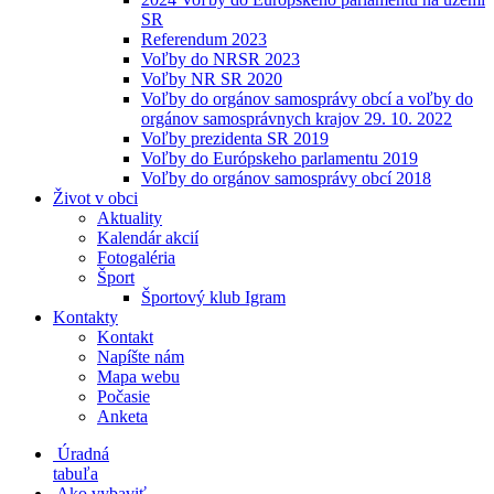
SR
Referendum 2023
Voľby do NRSR 2023
Voľby NR SR 2020
Voľby do orgánov samosprávy obcí a voľby do
orgánov samosprávnych krajov 29. 10. 2022
Voľby prezidenta SR 2019
Voľby do Európskeho parlamentu 2019
Voľby do orgánov samosprávy obcí 2018
Život v obci
Aktuality
Kalendár akcií
Fotogaléria
Šport
Športový klub Igram
Kontakty
Kontakt
Napíšte nám
Mapa webu
Počasie
Anketa
Úradná
tabuľa
Ako vybaviť