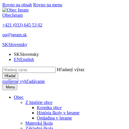
Rovno na obsah
Rovno na menu
Obec
Igram
+421 (033) 645 53 02
ou@igram.sk
SK
Slovensky
SK
Slovensky
EN
English
Hľadaný výraz
Hľadať
rozšírené vyhľadávanie
Menu
Obec
Z histórie obce
Kronika obce
História školy v Igrame
Omladina v Igrame
Materská škola
Základná škola