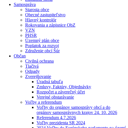
Samospráva
Starosta obce
Obecné zastupiteľstvo
Hlavný kontrolór
Rokovania a zápisnice ObZ
VZN
PHSR
Územný plán obce
Poplatok za rozvoj
Združenie obcí Šúr
Občan
Civilná ochrana
Tlačivá
Odpady
Zverejňovanie
Úradná tabuľa
Zmluvy, Faktúry, Objednávky
Rozpočet a záverečný účet
Verejné obstarávanie
Voľby a referendum
Voľby do orgánov samosprávy obcí a do
orgánov samosprávnych krajov 24. 10. 2026
Referendum 4.7.2026
Voľby prezidenta SR 2024
2024 Voľby do Európskeho parlamentu na území