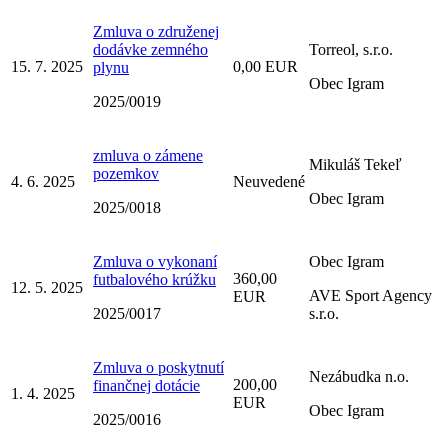
Zmluva o združenej
dodávke zemného
Torreol, s.r.o.
15. 7. 2025
0,00 EUR
plynu
Obec Igram
2025/0019
zmluva o zámene
Mikuláš Tekeľ
pozemkov
4. 6. 2025
Neuvedené
Obec Igram
2025/0018
Zmluva o vykonaní
Obec Igram
360,00
futbalového krúžku
12. 5. 2025
AVE Sport Agency
EUR
2025/0017
s.r.o.
Zmluva o poskytnutí
Nezábudka n.o.
200,00
finančnej dotácie
1. 4. 2025
EUR
Obec Igram
2025/0016