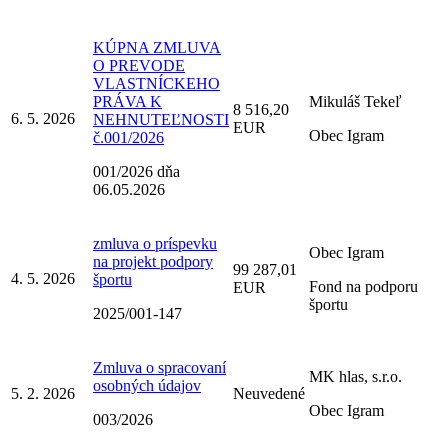
KÚPNA ZMLUVA
O PREVODE
VLASTNÍCKEHO
PRÁVA K
Mikuláš Tekeľ
8 516,20
6. 5. 2026
NEHNUTEĽNOSTI
EUR
Obec Igram
č.001/2026
001/2026 dňa
06.05.2026
zmluva o príspevku
Obec Igram
na projekt podpory
99 287,01
4. 5. 2026
športu
Fond na podporu
EUR
športu
2025/001-147
Zmluva o spracovaní
MK hlas, s.r.o.
osobných údajov
5. 2. 2026
Neuvedené
Obec Igram
003/2026