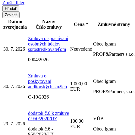
Zrušiť filter
Zavrieť
Dátum
Názov
Cena *
Zmluvné strany
zverejnenia
Číslo zmluvy
Zmluva o spracúvaní
osobných údajov
Obec Igram
30. 7. 2026
Neuvedené
sprostredkovateľom
PROF&Partners,s.r.o.
0004/2026
Zmluva o
poskytovaní
Obec Igram
1 000,00
30. 7. 2026
audítorských služieb
EUR
PROF&Partners,s.r.o.
O-10/2026
dodatok č.6 k zmluve
č.950/2020/UZ
VÚB
100,00
29. 7. 2026
EUR
dodatok č.6 -
Obec Igram
950/2020/UZ