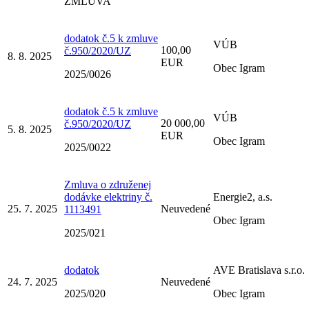
ZMLUVA
dodatok č.5 k zmluve
VÚB
100,00
č.950/2020/UZ
8. 8. 2025
EUR
Obec Igram
2025/0026
dodatok č.5 k zmluve
VÚB
20 000,00
č.950/2020/UZ
5. 8. 2025
EUR
Obec Igram
2025/0022
Zmluva o združenej
dodávke elektriny č.
Energie2, a.s.
25. 7. 2025
Neuvedené
1113491
Obec Igram
2025/021
dodatok
AVE Bratislava s.r.o.
24. 7. 2025
Neuvedené
2025/020
Obec Igram