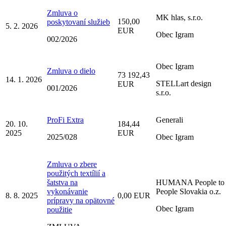
Zmluva o
MK hlas, s.r.o.
150,00
poskytovaní služieb
5. 2. 2026
EUR
Obec Igram
002/2026
Obec Igram
Zmluva o dielo
73 192,43
14. 1. 2026
STELLart design
EUR
001/2026
s.r.o.
ProFi Extra
Generali
20. 10.
184,44
2025
EUR
2025/028
Obec Igram
Zmluva o zbere
použitých textílií a
šatstva na
HUMANA People to
vykonávanie
People Slovakia o.z.
8. 8. 2025
0,00 EUR
prípravy na opätovné
Obec Igram
použitie