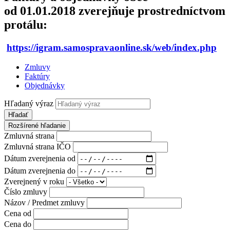
od 01.01.2018 zverejňuje prostredníctvom
protálu:
https://igram.samospravaonline.sk/web/index.php
Zmluvy
Faktúry
Objednávky
Hľadaný výraz
Hľadať
Rozšírené hľadanie
Zmluvná strana
Zmluvná strana IČO
Dátum zverejnenia od
Dátum zverejnenia do
Zverejnený v roku
Číslo zmluvy
Názov / Predmet zmluvy
Cena od
Cena do