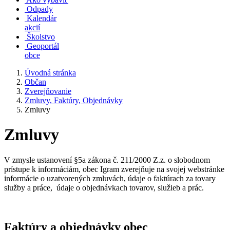
Odpady
Kalendár
akcií
Školstvo
Geoportál
obce
Úvodná stránka
Občan
Zverejňovanie
Zmluvy, Faktúry, Objednávky
Zmluvy
Zmluvy
V zmysle ustanovení §5a zákona č. 211/2000 Z.z. o slobodnom
prístupe k informáciám, obec Igram zverejňuje na svojej webstránke
informácie o uzatvorených zmluvách, údaje o faktúrach za tovary
služby a práce, údaje o objednávkach tovarov, služieb a prác.
Faktúry a objednávky obec