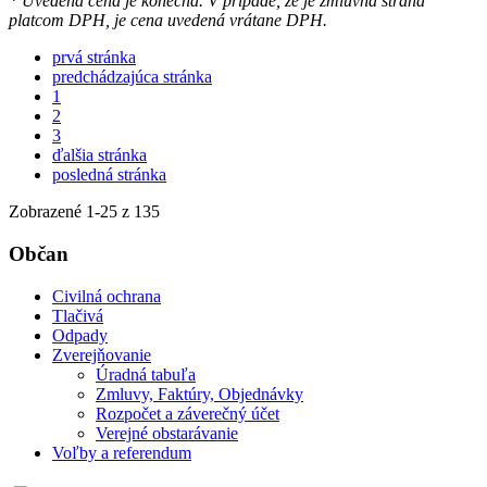
* Uvedená cena je konečná. V prípade, že je zmluvná strana
platcom DPH, je cena uvedená vrátane DPH.
prvá stránka
predchádzajúca stránka
1
2
3
ďalšia stránka
posledná stránka
Zobrazené
1
-
25
z 135
Občan
Civilná ochrana
Tlačivá
Odpady
Zverejňovanie
Úradná tabuľa
Zmluvy, Faktúry, Objednávky
Rozpočet a záverečný účet
Verejné obstarávanie
Voľby a referendum