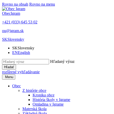
Rovno na obsah
Rovno na menu
Obec
Igram
+421 (033) 645 53 02
ou@igram.sk
SK
Slovensky
SK
Slovensky
EN
English
Hľadaný výraz
Hľadať
rozšírené vyhľadávanie
Menu
Obec
Z histórie obce
Kronika obce
História školy v Igrame
Omladina v Igrame
Materská škola
Základná škola