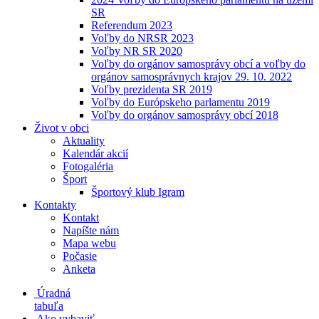
SR
Referendum 2023
Voľby do NRSR 2023
Voľby NR SR 2020
Voľby do orgánov samosprávy obcí a voľby do
orgánov samosprávnych krajov 29. 10. 2022
Voľby prezidenta SR 2019
Voľby do Európskeho parlamentu 2019
Voľby do orgánov samosprávy obcí 2018
Život v obci
Aktuality
Kalendár akcií
Fotogaléria
Šport
Športový klub Igram
Kontakty
Kontakt
Napíšte nám
Mapa webu
Počasie
Anketa
Úradná
tabuľa
Ako vybaviť