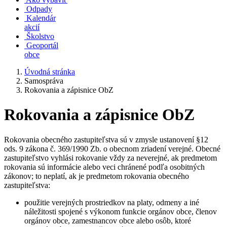
Odpady
Kalendár
akcií
Školstvo
Geoportál
obce
Úvodná stránka
Samospráva
Rokovania a zápisnice ObZ
Rokovania a zápisnice ObZ
Rokovania obecného zastupiteľstva sú v zmysle ustanovení §12
ods. 9 zákona č. 369/1990 Zb. o obecnom zriadení verejné. Obecné
zastupiteľstvo vyhlási rokovanie vždy za neverejné, ak predmetom
rokovania sú informácie alebo veci chránené podľa osobitných
zákonov; to neplatí, ak je predmetom rokovania obecného
zastupiteľstva:
použitie verejných prostriedkov na platy, odmeny a iné
náležitosti spojené s výkonom funkcie orgánov obce, členov
orgánov obce, zamestnancov obce alebo osôb, ktoré