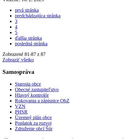
prvá stránka
predchádzajúca stránka
3
4
5
ďalšia stránka
posledná stránka
Zobrazené
81
-
87
z 87
Zobraziť všetko
Samospráva
Starosta obce
Obecné zastupiteľstvo
Hlavný kontrolór
Rokovania a zápisnice ObZ
VZN
PHSR
Územný plán obce
Poplatok za rozvoj
Združenie obcí Šúr