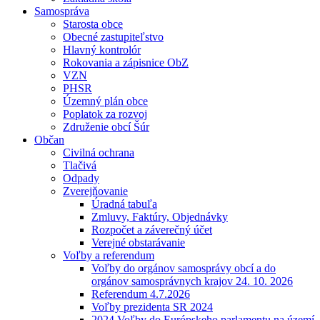
Samospráva
Starosta obce
Obecné zastupiteľstvo
Hlavný kontrolór
Rokovania a zápisnice ObZ
VZN
PHSR
Územný plán obce
Poplatok za rozvoj
Združenie obcí Šúr
Občan
Civilná ochrana
Tlačivá
Odpady
Zverejňovanie
Úradná tabuľa
Zmluvy, Faktúry, Objednávky
Rozpočet a záverečný účet
Verejné obstarávanie
Voľby a referendum
Voľby do orgánov samosprávy obcí a do
orgánov samosprávnych krajov 24. 10. 2026
Referendum 4.7.2026
Voľby prezidenta SR 2024
2024 Voľby do Európskeho parlamentu na území