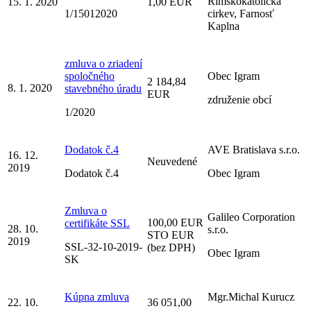
Rímskokatolícka
15. 1. 2020
1,00 EUR
1/15012020
cirkev, Farnosť
Kaplna
zmluva o zriadení
spoločného
Obec Igram
2 184,84
8. 1. 2020
stavebného úradu
EUR
združenie obcí
1/2020
Dodatok č.4
AVE Bratislava s.r.o.
16. 12.
Neuvedené
2019
Dodatok č.4
Obec Igram
Zmluva o
Galileo Corporation
100,00 EUR
certifikáte SSL
28. 10.
s.r.o.
STO EUR
2019
SSL-32-10-2019-
(bez DPH)
Obec Igram
SK
Kúpna zmluva
Mgr.Michal Kurucz
22. 10.
36 051,00