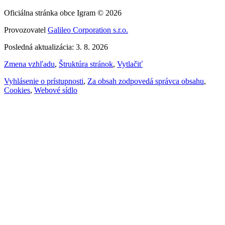
Oficiálna stránka obce Igram © 2026
Provozovatel
Galileo Corporation s.r.o.
Posledná aktualizácia: 3. 8. 2026
Zmena vzhľadu
,
Štruktúra stránok
,
Vytlačiť
Vyhlásenie o prístupnosti
,
Za obsah zodpovedá správca obsahu
,
Cookies
,
Webové sídlo