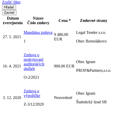
Zrušiť filter
Zavrieť
Dátum
Názov
Cena *
Zmluvné strany
zverejnenia
Číslo zmluvy
Mandátna zmluva
Legal Tender s.r.o.
9 480,00
27. 5. 2021
EUR
1
Obec Bernolákovo
Zmluva o
poskytovaní
Obec Igram
audítorských
16. 4. 2021
900,00 EUR
služieb
PROF&Partners,s.r.o.
O-2/2021
Zmluva o
Obec Igram
výpožičke
3. 12. 2020
Neuvedené
Štatistický úrad SR
Z-3/12/2020