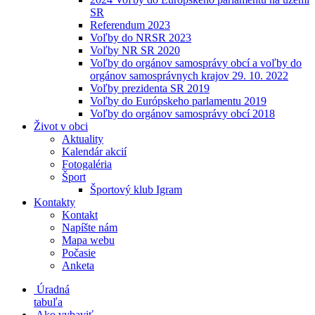
SR
Referendum 2023
Voľby do NRSR 2023
Voľby NR SR 2020
Voľby do orgánov samosprávy obcí a voľby do
orgánov samosprávnych krajov 29. 10. 2022
Voľby prezidenta SR 2019
Voľby do Európskeho parlamentu 2019
Voľby do orgánov samosprávy obcí 2018
Život v obci
Aktuality
Kalendár akcií
Fotogaléria
Šport
Športový klub Igram
Kontakty
Kontakt
Napíšte nám
Mapa webu
Počasie
Anketa
Úradná
tabuľa
Ako vybaviť