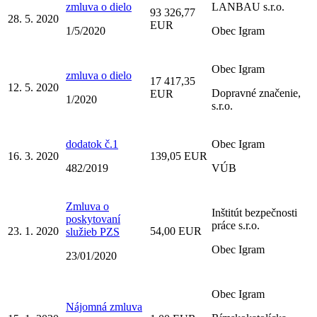
zmluva o dielo
LANBAU s.r.o.
93 326,77
28. 5. 2020
EUR
1/5/2020
Obec Igram
Obec Igram
zmluva o dielo
17 417,35
12. 5. 2020
Dopravné značenie,
EUR
1/2020
s.r.o.
dodatok č.1
Obec Igram
16. 3. 2020
139,05 EUR
482/2019
VÚB
Zmluva o
Inštitút bezpečnosti
poskytovaní
práce s.r.o.
23. 1. 2020
54,00 EUR
služieb PZS
Obec Igram
23/01/2020
Obec Igram
Nájomná zmluva