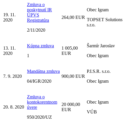
Zmluva o
poskytnutí IR
Obec Igram
19. 11.
ÚPVS
264,00 EUR
TOPSET Solutions
2020
Registratúra
s.r.o.
2/11/2020
Kúpna zmluva
Šarmír Jaroslav
13. 11.
1 005,00
2020
EUR
1
Obec Igram
Mandátna zmluva
P.I.S.R. s.r.o.
7. 9. 2020
900,00 EUR
04/IGR/2020
Obec Igram
Zmluva o
kontokorentnom
Obec Igram
20 000,00
20. 8. 2020
úvere
EUR
VÚB
950/2020/UZ