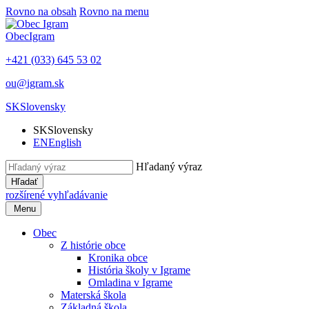
Rovno na obsah
Rovno na menu
Obec
Igram
+421 (033) 645 53 02
ou@igram.sk
SK
Slovensky
SK
Slovensky
EN
English
Hľadaný výraz
Hľadať
rozšírené vyhľadávanie
Menu
Obec
Z histórie obce
Kronika obce
História školy v Igrame
Omladina v Igrame
Materská škola
Základná škola