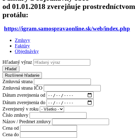
od 01.01.2018 zverejňuje prostredníctvom
protálu:
https://igram.samospravaonline.sk/web/index.php
Zmluvy
Faktúry
Objednávky
Hľadaný výraz
Hľadať
Rozšírené hľadanie
Zmluvná strana
Zmluvná strana IČO
Dátum zverejnenia od
Dátum zverejnenia do
Zverejnený v roku
Číslo zmluvy
Názov / Predmet zmluvy
Cena od
Cena do