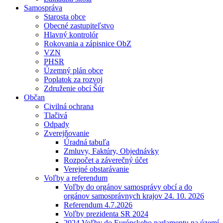
Samospráva
Starosta obce
Obecné zastupiteľstvo
Hlavný kontrolór
Rokovania a zápisnice ObZ
VZN
PHSR
Územný plán obce
Poplatok za rozvoj
Združenie obcí Šúr
Občan
Civilná ochrana
Tlačivá
Odpady
Zverejňovanie
Úradná tabuľa
Zmluvy, Faktúry, Objednávky
Rozpočet a záverečný účet
Verejné obstarávanie
Voľby a referendum
Voľby do orgánov samosprávy obcí a do
orgánov samosprávnych krajov 24. 10. 2026
Referendum 4.7.2026
Voľby prezidenta SR 2024
2024 Voľby do Európskeho parlamentu na území