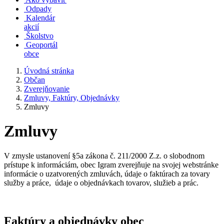
Odpady
Kalendár
akcií
Školstvo
Geoportál
obce
Úvodná stránka
Občan
Zverejňovanie
Zmluvy, Faktúry, Objednávky
Zmluvy
Zmluvy
V zmysle ustanovení §5a zákona č. 211/2000 Z.z. o slobodnom
prístupe k informáciám, obec Igram zverejňuje na svojej webstránke
informácie o uzatvorených zmluvách, údaje o faktúrach za tovary
služby a práce, údaje o objednávkach tovarov, služieb a prác.
Faktúry a objednávky obec