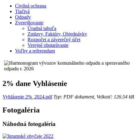
Civilná ochrana
Tlačivá
Odpady
Zverejňovanie
Úradná tabuľa
Zmluvy, Faktúry, Objednávky
Rozpočet a záverečný účet
Verejné obstarávanie
Voľby a referendum
2% dane Vyhlásenie
Vyhlásenie 2%_2024.pdf
Typ: PDF dokument, Velkosť: 126.54 kB
Fotogaléria
Náhodná fotogaléria