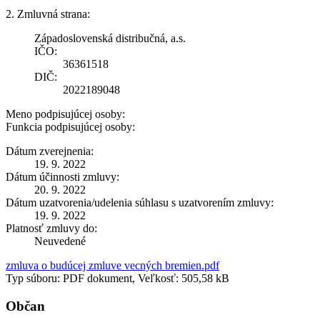
2. Zmluvná strana:
Západoslovenská distribučná, a.s.
IČO:
36361518
DIČ:
2022189048
Meno podpisujúcej osoby:
Funkcia podpisujúcej osoby:
Dátum zverejnenia:
19. 9. 2022
Dátum účinnosti zmluvy:
20. 9. 2022
Dátum uzatvorenia/udelenia súhlasu s uzatvorením zmluvy:
19. 9. 2022
Platnosť zmluvy do:
Neuvedené
zmluva o budúcej zmluve vecných bremien.pdf
Typ súboru: PDF dokument, Veľkosť: 505,58 kB
Občan