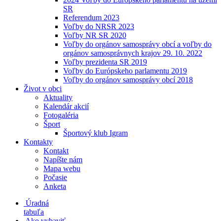
SR
Referendum 2023
Voľby do NRSR 2023
Voľby NR SR 2020
Voľby do orgánov samosprávy obcí a voľby do
orgánov samosprávnych krajov 29. 10. 2022
Voľby prezidenta SR 2019
Voľby do Európskeho parlamentu 2019
Voľby do orgánov samosprávy obcí 2018
Život v obci
Aktuality
Kalendár akcií
Fotogaléria
Šport
Športový klub Igram
Kontakty
Kontakt
Napíšte nám
Mapa webu
Počasie
Anketa
Úradná
tabuľa
Ako vybaviť