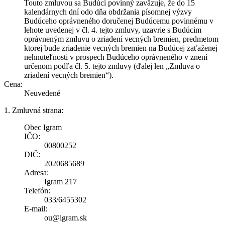
Touto zmluvou sa Budúci povinný zaväzuje, že do 15
kalendárnych dní odo dňa obdržania písomnej výzvy
Budúceho oprávneného doručenej Budúcemu povinnému v
lehote uvedenej v čl. 4. tejto zmluvy, uzavrie s Budúcim
oprávneným zmluvu o zriadení vecných bremien, predmetom
ktorej bude zriadenie vecných bremien na Budúcej zaťaženej
nehnuteľnosti v prospech Budúceho oprávneného v znení
určenom podľa čl. 5. tejto zmluvy (ďalej len „Zmluva o
zriadení vecných bremien“).
Cena:
Neuvedené
1. Zmluvná strana:
Obec Igram
IČO:
00800252
DIČ:
2020685689
Adresa:
Igram 217
Telefón:
033/6455302
E-mail:
ou@igram.sk