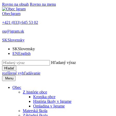
Rovno na obsah
Rovno na menu
Obec
Igram
+421 (033) 645 53 02
ou@igram.sk
SK
Slovensky
SK
Slovensky
EN
English
Hľadaný výraz
Hľadať
rozšírené vyhľadávanie
Menu
Obec
Z histórie obce
Kronika obce
História školy v Igrame
Omladina v Igrame
Materská škola
Základná škola