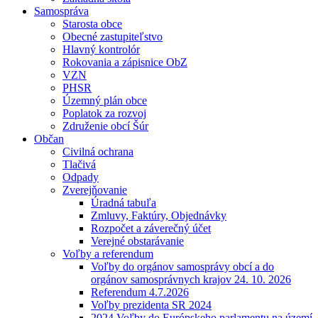
Samospráva
Starosta obce
Obecné zastupiteľstvo
Hlavný kontrolór
Rokovania a zápisnice ObZ
VZN
PHSR
Územný plán obce
Poplatok za rozvoj
Združenie obcí Šúr
Občan
Civilná ochrana
Tlačivá
Odpady
Zverejňovanie
Úradná tabuľa
Zmluvy, Faktúry, Objednávky
Rozpočet a záverečný účet
Verejné obstarávanie
Voľby a referendum
Voľby do orgánov samosprávy obcí a do
orgánov samosprávnych krajov 24. 10. 2026
Referendum 4.7.2026
Voľby prezidenta SR 2024
2024 Voľby do Európskeho parlamentu na území