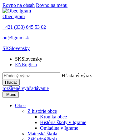
Rovno na obsah
Rovno na menu
Obec
Igram
+421 (033) 645 53 02
ou@igram.sk
SK
Slovensky
SK
Slovensky
EN
English
Hľadaný výraz
Hľadať
rozšírené vyhľadávanie
Menu
Obec
Z histórie obce
Kronika obce
História školy v Igrame
Omladina v Igrame
Materská škola
Základná škola