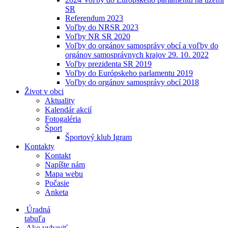
SR
Referendum 2023
Voľby do NRSR 2023
Voľby NR SR 2020
Voľby do orgánov samosprávy obcí a voľby do
orgánov samosprávnych krajov 29. 10. 2022
Voľby prezidenta SR 2019
Voľby do Európskeho parlamentu 2019
Voľby do orgánov samosprávy obcí 2018
Život v obci
Aktuality
Kalendár akcií
Fotogaléria
Šport
Športový klub Igram
Kontakty
Kontakt
Napíšte nám
Mapa webu
Počasie
Anketa
Úradná
tabuľa
Ako vybaviť