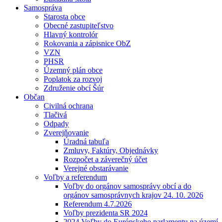
Samospráva
Starosta obce
Obecné zastupiteľstvo
Hlavný kontrolór
Rokovania a zápisnice ObZ
VZN
PHSR
Územný plán obce
Poplatok za rozvoj
Združenie obcí Šúr
Občan
Civilná ochrana
Tlačivá
Odpady
Zverejňovanie
Úradná tabuľa
Zmluvy, Faktúry, Objednávky
Rozpočet a záverečný účet
Verejné obstarávanie
Voľby a referendum
Voľby do orgánov samosprávy obcí a do
orgánov samosprávnych krajov 24. 10. 2026
Referendum 4.7.2026
Voľby prezidenta SR 2024
2024 Voľby do Európskeho parlamentu na území