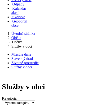
Odpady
Kalendár
akcií
Školstvo
Geoportál
obce
Úvodná stránka
Občan
Tlačivá
Služby v obci
Miestne dane
Stavebný úrad
Životné prostredie
Služby v obci
Služby v obci
Kategória