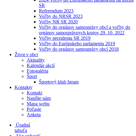
SR
Referendum 2023
Voľby do NRSR 2023
Voľby NR SR 2020
Voľby do orgánov samosprávy obcí a voľby do
orgánov samosprávnych krajov 29. 10. 2022
Voľby prezidenta SR 2019
Voľby do Európskeho parlamentu 2019
Voľby do orgánov samosprávy obcí 2018
Život v obci
Aktuality
Kalendár akcií
Fotogaléria
Šport
Športový klub Igram
Kontakty
Kontakt
Napíšte nám
Mapa webu
Počasie
Anketa
Úradná
tabuľa
Ako vybaviť