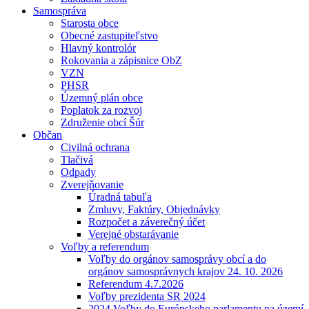
Samospráva
Starosta obce
Obecné zastupiteľstvo
Hlavný kontrolór
Rokovania a zápisnice ObZ
VZN
PHSR
Územný plán obce
Poplatok za rozvoj
Združenie obcí Šúr
Občan
Civilná ochrana
Tlačivá
Odpady
Zverejňovanie
Úradná tabuľa
Zmluvy, Faktúry, Objednávky
Rozpočet a záverečný účet
Verejné obstarávanie
Voľby a referendum
Voľby do orgánov samosprávy obcí a do
orgánov samosprávnych krajov 24. 10. 2026
Referendum 4.7.2026
Voľby prezidenta SR 2024
2024 Voľby do Európskeho parlamentu na území