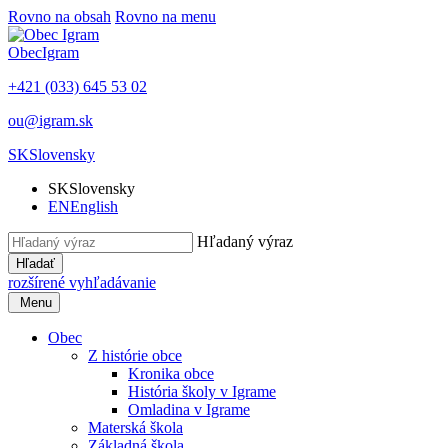
Rovno na obsah
Rovno na menu
Obec
Igram
+421 (033) 645 53 02
ou@igram.sk
SK
Slovensky
SK
Slovensky
EN
English
Hľadaný výraz
Hľadať
rozšírené vyhľadávanie
Menu
Obec
Z histórie obce
Kronika obce
História školy v Igrame
Omladina v Igrame
Materská škola
Základná škola