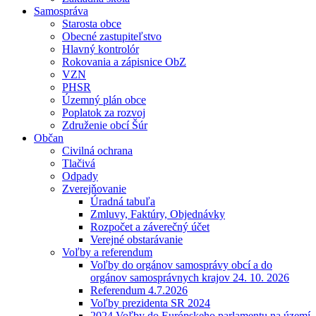
Samospráva
Starosta obce
Obecné zastupiteľstvo
Hlavný kontrolór
Rokovania a zápisnice ObZ
VZN
PHSR
Územný plán obce
Poplatok za rozvoj
Združenie obcí Šúr
Občan
Civilná ochrana
Tlačivá
Odpady
Zverejňovanie
Úradná tabuľa
Zmluvy, Faktúry, Objednávky
Rozpočet a záverečný účet
Verejné obstarávanie
Voľby a referendum
Voľby do orgánov samosprávy obcí a do
orgánov samosprávnych krajov 24. 10. 2026
Referendum 4.7.2026
Voľby prezidenta SR 2024
2024 Voľby do Európskeho parlamentu na území