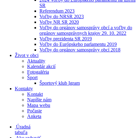
SR
Referendum 2023
Voľby do NRSR 2023
Voľby NR SR 2020
Voľby do orgánov samosprávy obcí a voľby do
orgánov samosprávnych krajov 29. 10. 2022
Voľby prezidenta SR 2019
Voľby do Európskeho parlamentu 2019
Voľby do orgánov samosprávy obcí 2018
Život v obci
Aktuality
Kalendár akcií
Fotogaléria
Šport
Športový klub Igram
Kontakty
Kontakt
Napíšte nám
Mapa webu
Počasie
Anketa
Úradná
tabuľa
Ako vybaviť