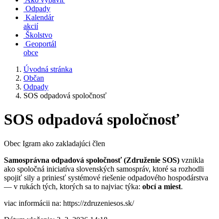
Odpady
Kalendár
akcií
Školstvo
Geoportál
obce
Úvodná stránka
Občan
Odpady
SOS odpadová spoločnosť
SOS odpadová spoločnosť
Obec Igram ako zakladajúci člen
Samosprávna odpadová spoločnosť (Združenie SOS)
vznikla
ako spoločná iniciatíva slovenských samospráv, ktoré sa rozhodli
spojiť sily a priniesť systémové riešenie odpadového hospodárstva
— v rukách tých, ktorých sa to najviac týka:
obcí a miest
.
viac informácii na: https://zdruzeniesos.sk/