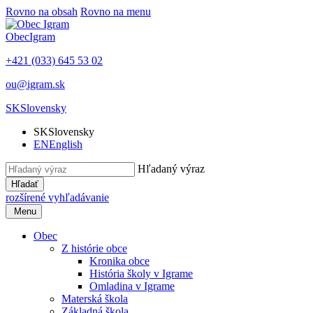
Rovno na obsah
Rovno na menu
Obec
Igram
+421 (033) 645 53 02
ou@igram.sk
SK
Slovensky
SK
Slovensky
EN
English
Hľadaný výraz
Hľadať
rozšírené vyhľadávanie
Menu
Obec
Z histórie obce
Kronika obce
História školy v Igrame
Omladina v Igrame
Materská škola
Základná škola