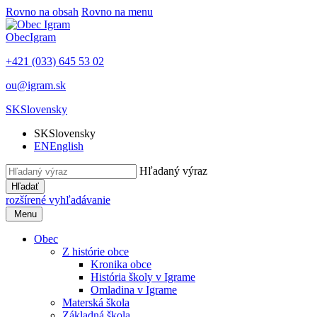
Rovno na obsah
Rovno na menu
Obec
Igram
+421 (033) 645 53 02
ou@igram.sk
SK
Slovensky
SK
Slovensky
EN
English
Hľadaný výraz
Hľadať
rozšírené vyhľadávanie
Menu
Obec
Z histórie obce
Kronika obce
História školy v Igrame
Omladina v Igrame
Materská škola
Základná škola