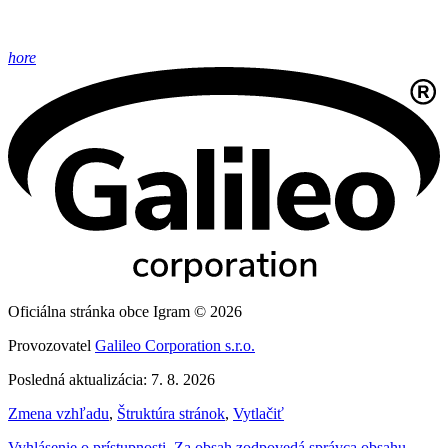
hore
Oficiálna stránka obce Igram © 2026
Provozovatel
Galileo Corporation s.r.o.
Posledná aktualizácia: 7. 8. 2026
Zmena vzhľadu
,
Štruktúra stránok
,
Vytlačiť
Vyhlásenie o prístupnosti
,
Za obsah zodpovedá správca obsahu
,