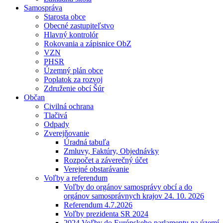
Samospráva
Starosta obce
Obecné zastupiteľstvo
Hlavný kontrolór
Rokovania a zápisnice ObZ
VZN
PHSR
Územný plán obce
Poplatok za rozvoj
Združenie obcí Šúr
Občan
Civilná ochrana
Tlačivá
Odpady
Zverejňovanie
Úradná tabuľa
Zmluvy, Faktúry, Objednávky
Rozpočet a záverečný účet
Verejné obstarávanie
Voľby a referendum
Voľby do orgánov samosprávy obcí a do
orgánov samosprávnych krajov 24. 10. 2026
Referendum 4.7.2026
Voľby prezidenta SR 2024
2024 Voľby do Európskeho parlamentu na území