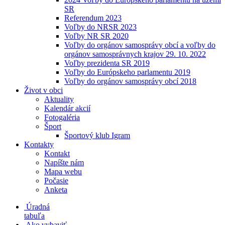
SR
Referendum 2023
Voľby do NRSR 2023
Voľby NR SR 2020
Voľby do orgánov samosprávy obcí a voľby do
orgánov samosprávnych krajov 29. 10. 2022
Voľby prezidenta SR 2019
Voľby do Európskeho parlamentu 2019
Voľby do orgánov samosprávy obcí 2018
Život v obci
Aktuality
Kalendár akcií
Fotogaléria
Šport
Športový klub Igram
Kontakty
Kontakt
Napíšte nám
Mapa webu
Počasie
Anketa
Úradná
tabuľa
Ako vybaviť