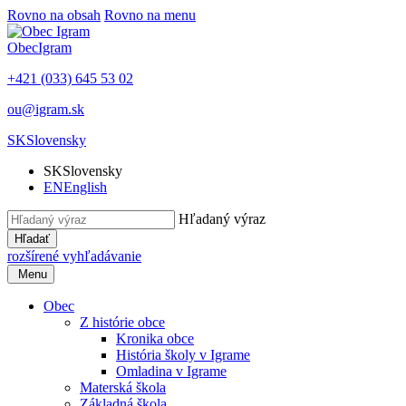
Rovno na obsah
Rovno na menu
Obec
Igram
+421 (033) 645 53 02
ou@igram.sk
SK
Slovensky
SK
Slovensky
EN
English
Hľadaný výraz
Hľadať
rozšírené vyhľadávanie
Menu
Obec
Z histórie obce
Kronika obce
História školy v Igrame
Omladina v Igrame
Materská škola
Základná škola