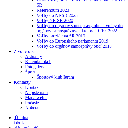
SR
Referendum 2023
Voľby do NRSR 2023
Voľby NR SR 2020
Voľby do orgánov samosprávy obcí a voľby do
orgánov samosprávnych krajov 29. 10. 2022
Voľby prezidenta SR 2019
Voľby do Európskeho parlamentu 2019
Voľby do orgánov samosprávy obcí 2018
Život v obci
Aktuality
Kalendár akcií
Fotogaléria
Šport
Športový klub Igram
Kontakty
Kontakt
Napíšte nám
Mapa webu
Počasie
Anketa
Úradná
tabuľa
Ako vybaviť