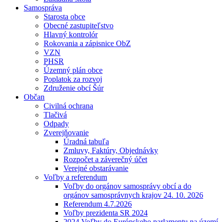
Samospráva
Starosta obce
Obecné zastupiteľstvo
Hlavný kontrolór
Rokovania a zápisnice ObZ
VZN
PHSR
Územný plán obce
Poplatok za rozvoj
Združenie obcí Šúr
Občan
Civilná ochrana
Tlačivá
Odpady
Zverejňovanie
Úradná tabuľa
Zmluvy, Faktúry, Objednávky
Rozpočet a záverečný účet
Verejné obstarávanie
Voľby a referendum
Voľby do orgánov samosprávy obcí a do
orgánov samosprávnych krajov 24. 10. 2026
Referendum 4.7.2026
Voľby prezidenta SR 2024
2024 Voľby do Európskeho parlamentu na území