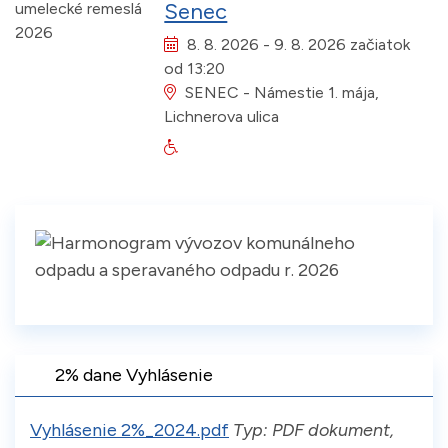
Senec
Kedy:
8. 8. 2026 - 9. 8. 2026 začiatok
od 13:20
Kde:
SENEC - Námestie 1. mája,
Lichnerova ulica
Bezbariérový vstup na akciu
2% dane Vyhlásenie
Vyhlásenie 2%_2024.pdf
Typ: PDF dokument,