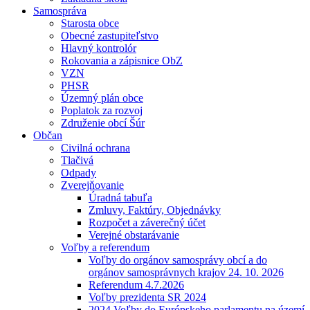
Samospráva
Starosta obce
Obecné zastupiteľstvo
Hlavný kontrolór
Rokovania a zápisnice ObZ
VZN
PHSR
Územný plán obce
Poplatok za rozvoj
Združenie obcí Šúr
Občan
Civilná ochrana
Tlačivá
Odpady
Zverejňovanie
Úradná tabuľa
Zmluvy, Faktúry, Objednávky
Rozpočet a záverečný účet
Verejné obstarávanie
Voľby a referendum
Voľby do orgánov samosprávy obcí a do
orgánov samosprávnych krajov 24. 10. 2026
Referendum 4.7.2026
Voľby prezidenta SR 2024
2024 Voľby do Európskeho parlamentu na území