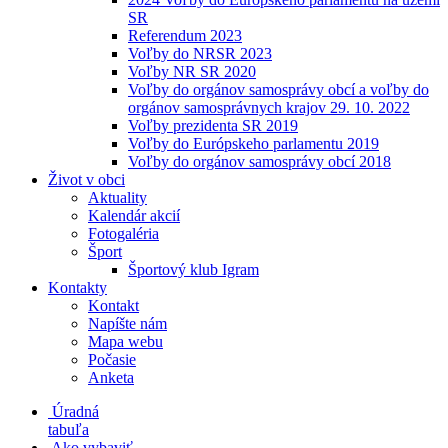
SR
Referendum 2023
Voľby do NRSR 2023
Voľby NR SR 2020
Voľby do orgánov samosprávy obcí a voľby do
orgánov samosprávnych krajov 29. 10. 2022
Voľby prezidenta SR 2019
Voľby do Európskeho parlamentu 2019
Voľby do orgánov samosprávy obcí 2018
Život v obci
Aktuality
Kalendár akcií
Fotogaléria
Šport
Športový klub Igram
Kontakty
Kontakt
Napíšte nám
Mapa webu
Počasie
Anketa
Úradná
tabuľa
Ako vybaviť