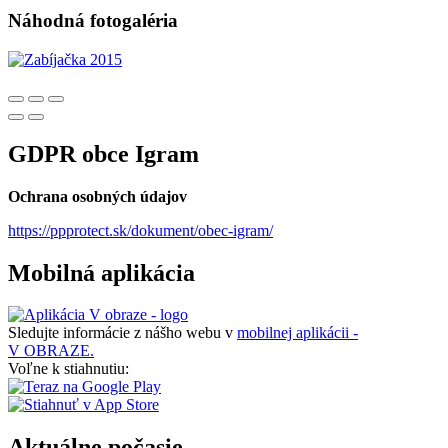
Náhodná fotogaléria
GDPR obce Igram
Ochrana osobných údajov
https://ppprotect.sk/dokument/obec-igram/
Mobilná aplikácia
Sledujte informácie z nášho webu v
mobilnej aplikácii -
V OBRAZE.
Voľne k stiahnutiu:
Aktuálne počasie