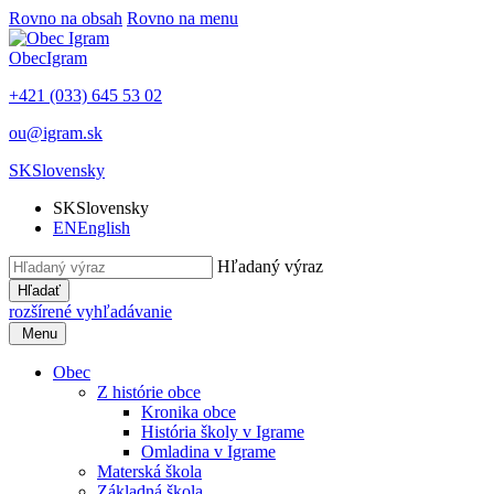
Rovno na obsah
Rovno na menu
Obec
Igram
+421 (033) 645 53 02
ou@igram.sk
SK
Slovensky
SK
Slovensky
EN
English
Hľadaný výraz
Hľadať
rozšírené vyhľadávanie
Menu
Obec
Z histórie obce
Kronika obce
História školy v Igrame
Omladina v Igrame
Materská škola
Základná škola