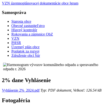
VZN územnoplánovacej dokumentácie obce Igram
Samospráva
Starosta obce
Obecné zastupiteľstvo
Hlavný kontrolór
Rokovania a zápisnice ObZ
VZN
PHSR
Územný plán obce
Poplatok za rozvoj
Združenie obcí Šúr
2% dane Vyhlásenie
Vyhlásenie 2%_2024.pdf
Typ: PDF dokument, Velkosť: 126.54 kB
Fotogaléria