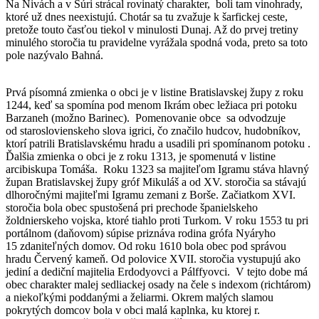
Na Nivách a v Šúri strácal rovinatý charakter, boli tam vinohrady,
ktoré už dnes neexistujú. Chotár sa tu zvažuje k šarfickej ceste,
pretože touto časťou tiekol v minulosti Dunaj. Až do prvej tretiny
minulého storočia tu pravidelne vyrážala spodná voda, preto sa toto
pole nazývalo Bahná.
Prvá písomná zmienka o obci je v listine Bratislavskej župy z roku
1244, keď sa spomína pod menom Ikrám obec ležiaca pri potoku
Barzaneh (možno Barinec). Pomenovanie obce sa odvodzuje
od staroslovienskeho slova igrici, čo značilo hudcov, hudobníkov,
ktorí patrili Bratislavskému hradu a usadili pri spomínanom potoku .
Ďalšia zmienka o obci je z roku 1313, je spomenutá v listine
arcibiskupa Tomáša. Roku 1323 sa majiteľom Igramu stáva hlavný
župan Bratislavskej župy gróf Mikuláš a od XV. storočia sa stávajú
dlhoročnými majiteľmi Igramu zemani z Borše. Začiatkom XVI.
storočia bola obec spustošená pri prechode španielskeho
žoldnierskeho vojska, ktoré tiahlo proti Turkom. V roku 1553 tu pri
portálnom (daňovom) súpise priznáva rodina grófa Nyáryho
15 zdaniteľných domov. Od roku 1610 bola obec pod správou
hradu Červený kameň. Od polovice XVII. storočia vystupujú ako
jediní a dediční majitelia Erdodyovci a Pálffyovci. V tejto dobe má
obec charakter malej sedliackej osady na čele s indexom (richtárom)
a niekoľkými poddanými a želiarmi. Okrem malých slamou
pokrytých domcov bola v obci malá kaplnka, ku ktorej r.