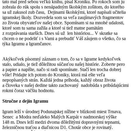
tato mal pred sebou veľkú knihu, písal Kroniku. Po rokoch som ju
zobrala do rúk spolu s nenápadným školským zošitom, do ktorého
sa už zakusol zub času, Dejinami školskými, ktoré napísali učitelia
igramskej školy. Dozvedela som sa veľa zaujímavých fragmentov
zo života obyvateľov našej obce. Spomínam si na mnohé udalosti,
ktoré som tu sama zažila a ktoré si tiež matne pamätám
z rozprávania starších. Dnes sú už len históriou... V skratke sa
chcem o ne podeliť i s Vami a prebudiť Váš záujem o všetko, čo sa
týka Igramu a Igramčanov.
Akýkoľvek písomný záznam o tom, čo sa v Igrame kedykoľvek
stalo, udialo, je tiež dôležitou súčasťou našej histórie. Zoberte pero
a papier a napíšte, načo si radi spomínate. Stačí len trocha dobrej
vôle! Pridajte ich potom do Kroniky, ktorá má ešte veľa
nepopísaných strán. Každá jedna príhoda, každý obraz života
a človeka v našej dedine takto zachovaný nadobúda s pribúdajúcimi
rokmi čoraz väčšiu hodnotu.
Stručne z dejín Igramu
Igram leží v úrodnej Podunajskej nížine v blízkosti miest Trnava,
Senec a Modra neďaleko Malých Karpát v nadmorskej výške
148 m. Dnes leží medzi dvoma dôležitými dopravnými tepnami,
železničnou traťou a diaľnicou D1. Chotár obce je rovinatý.