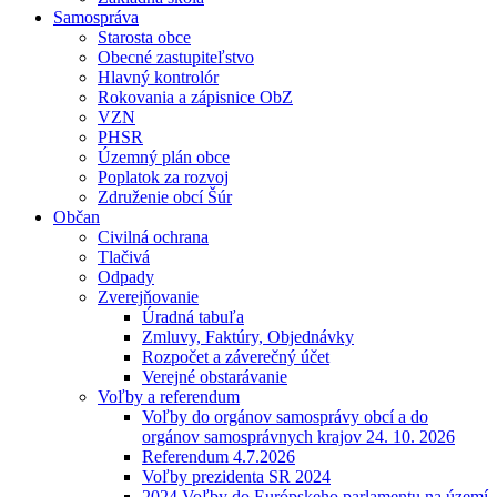
Samospráva
Starosta obce
Obecné zastupiteľstvo
Hlavný kontrolór
Rokovania a zápisnice ObZ
VZN
PHSR
Územný plán obce
Poplatok za rozvoj
Združenie obcí Šúr
Občan
Civilná ochrana
Tlačivá
Odpady
Zverejňovanie
Úradná tabuľa
Zmluvy, Faktúry, Objednávky
Rozpočet a záverečný účet
Verejné obstarávanie
Voľby a referendum
Voľby do orgánov samosprávy obcí a do
orgánov samosprávnych krajov 24. 10. 2026
Referendum 4.7.2026
Voľby prezidenta SR 2024
2024 Voľby do Európskeho parlamentu na území