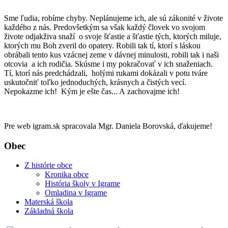
Sme ľudia, robíme chyby. Neplánujeme ich, ale sú zákonité v živote
každého z nás. Predovšetkým sa však každý človek vo svojom
živote odjakživa snaží o svoje šťastie a šťastie tých, ktorých miluje,
ktorých mu Boh zveril do opatery. Robili tak tí, ktorí s láskou
obrábali tento kus vzácnej zeme v dávnej minulosti, robili tak i naši
otcovia a ich rodičia. Skúsme i my pokračovať v ich snaženiach.
Tí, ktorí nás predchádzali, holými rukami dokázali v potu tváre
uskutočniť toľko jednoduchých, krásnych a čistých vecí.
Nepokazme ich! Kým je ešte čas... A zachovajme ich!
Pre web igram.sk spracovala Mgr. Daniela Borovská, ďakujeme!
Obec
Z histórie obce
Kronika obce
História školy v Igrame
Omladina v Igrame
Materská škola
Základná škola