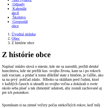
Odpady
Kalendár
akcií
Školstvo
Geoportál
obce
Úvodná stránka
Obec
Z histórie obce
Z histórie obce
Napísať múdro slová o mieste, kde ste sa narodili, prežili detské
huncútstva, kde ste prežili kus svojho života, kam sa i po rokoch
radi vraciate, a pridať k tomu dôležité state z histórie, je ťažšie, ako
sa na prvý pohľad zdalo. Hlboko sa skláňam pred ľudmi, ktorí
v každých časoch si ukradli zo svojho voľna a dokázali o svete
okolo seba písať a tak zhmotniť udalosti, aby zostali zachované aj
pre ich potomkov.
Spomínam si na zimné večery počas niekoľkých rokov, keď môj