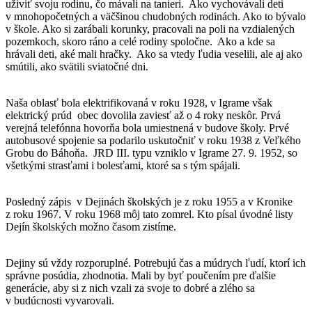
uživiť svoju rodinu, čo mávali na tanieri. Ako vychovávali deti
v mnohopočetných a väčšinou chudobných rodinách. Ako to bývalo
v škole. Ako si zarábali korunky, pracovali na poli na vzdialených
pozemkoch, skoro ráno a celé rodiny spoločne. Ako a kde sa
hrávali deti, aké mali hračky. Ako sa vtedy ľudia veselili, ale aj ako
smútili, ako svätili sviatočné dni.
Naša oblasť bola elektrifikovaná v roku 1928, v Igrame však
elektrický prúd obec dovolila zaviesť až o 4 roky neskôr. Prvá
verejná telefónna hovorňa bola umiestnená v budove školy. Prvé
autobusové spojenie sa podarilo uskutočniť v roku 1938 z Veľkého
Grobu do Báhoňa. JRD III. typu vzniklo v Igrame 27. 9. 1952, so
všetkými strasťami i bolesťami, ktoré sa s tým spájali.
Posledný zápis v Dejinách školských je z roku 1955 a v Kronike
z roku 1967. V roku 1968 môj tato zomrel. Kto písal úvodné listy
Dejín školských možno časom zistíme.
Dejiny sú vždy rozporuplné. Potrebujú čas a múdrych ľudí, ktorí ich
správne posúdia, zhodnotia. Mali by byť poučením pre ďalšie
generácie, aby si z nich vzali za svoje to dobré a zlého sa
v budúcnosti vyvarovali.