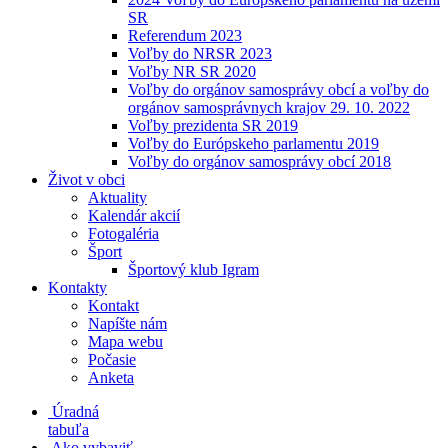
SR
Referendum 2023
Voľby do NRSR 2023
Voľby NR SR 2020
Voľby do orgánov samosprávy obcí a voľby do
orgánov samosprávnych krajov 29. 10. 2022
Voľby prezidenta SR 2019
Voľby do Európskeho parlamentu 2019
Voľby do orgánov samosprávy obcí 2018
Život v obci
Aktuality
Kalendár akcií
Fotogaléria
Šport
Športový klub Igram
Kontakty
Kontakt
Napíšte nám
Mapa webu
Počasie
Anketa
Úradná
tabuľa
Ako vybaviť