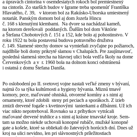
a úpravách cintorína v osemdesiatych rokoch bol premiestnený
na cintorín. Zo starších budov v Igrame treba spomenúť Františka
Hlavatého, č. 39, v ktorom bol za Rakúsko-Uhorska umiestnený
notariát. Panským domom bol aj dom Jozefa Hincu
č. 168 s klenutými klembami. Na dvore sa nachádzal kameň,
na ktorom derešovali poddaných. Ďalším bol dom Viktórie
a Štefana Chobotových č. 151 a 152, kde bolo aj pohostinstvo. V
roku 1922 tu bola postavená budova potravného družstva
č. 149. Slamené strechy domov sa vymieňali zvyčajne po požiaroch,
najdlhšie boli domy prikryté slamou v Chalupách. Pre zaujímavosť,
posledná slamená strecha na hlavnej ulici bola vedľa školy na dome
Červenkových a v r. 1960 bola na dolnom konci odstránená
i ostatná z domu Štefana Daniša.
Po oslobodení po II. svetovej vojne nastali veľké zmeny v bývaní,
najmä čo sa týka kultúrnosti a hygieny bývania. Miznú tmavé
komory, pece, maľované ohniská, otvorené komíny a s nimi aj
ornamenty, ktoré zdobili steny pri peciach a sporákoch. Z izieb
zmizli drevené fogaše s kvetinovými tanierkami a džbánmi. Už ich
viac nikto nepotreboval. Rovnako sa z príbytkov vytrácali
maľované drevené truhlice a s nimi aj krásne trnavské kroje. Sem-
tam sa možno niekde uchovali konopné rubáče, mužské konopné
gate a košele, ktoré sa obliekali do žatevných horúcich dní. Dnes už
kroj na ulici nevidno, len pri slávnostných príležitostiach