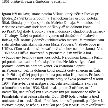
1861 pristavili vežu a čiastočne ju rozšírili.
Igram leží na ľavej strane potoka Vištuk, ktorý tečie z Piesku pri
Modre. Za Veľkým Grobom v Tárnockom háji ústi do potoka
Šifak (Šúrsky potok) a spolu do Malého Dunaja. V minulosti bol
v dedine zastavaný úsek hore od školy až na dolnom konci
po Pažiť. Od školy k potoku vyrástli domčeky chudobných želiarov
– Chalupy. Ďalej za potokom, vpravo od dnešného futbalového
ihriska, stál osamelý domček tehliarskeho majstra. V minulosti tam
stála tehelňa čatajského statkára Maxa Poppera. V strede obce je
Ulička. (Tam sa dalo i sánkovať, tiež z brehov nad ihriskom.) V r.
1960 bola Ulička navezená v priemere o 2 m vyššie a bol
vybudovaný betónový most cez potok. Na dolnom konci na Pažiti
pri potoku sa usadilo 7 rómskych rodín. Neskôr si Igramčania
postavali domy na hornom konci Za kostolom a oproti
na Prosnisku, tiež na dolnom konci pozdĺž cesty smerom na Čataj,
na Pažiti a aj ďalej popri potoku na pozemku Kapusnice. Pri kostole
je cintorín a oproti na druhej strane cesty je škola postavená v roku
1904. Prístavba tretej učebne a tiež celá rekonštrukcia školy sa
uskutočnila v roku 1934. Škola mala potom 3 učebne, malú
riaditeľňu, riaditeľský byt a vo dvore byt pre slobodného učiteľa.
Prináležala jej aj pekná záhrada. Od r. 1949 bola v jednej z tried
umiestnená materská škola. Pred kostolom stál pomník padlým v I.
svetovej vojne, neskôr aj s tabuľou padlých v SNP. Po rekonštrukcii