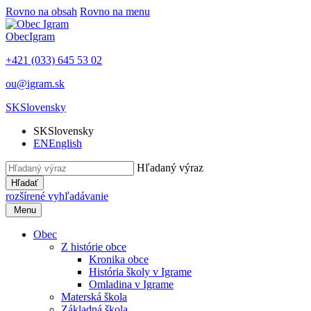
Rovno na obsah
Rovno na menu
Obec
Igram
+421 (033) 645 53 02
ou@igram.sk
SK
Slovensky
SK
Slovensky
EN
English
Hľadaný výraz
Hľadať
rozšírené vyhľadávanie
Menu
Obec
Z histórie obce
Kronika obce
História školy v Igrame
Omladina v Igrame
Materská škola
Základná škola