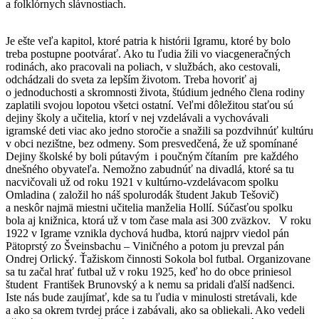
a folklórnych slávnostiach.
Je ešte veľa kapitol, ktoré patria k histórii Igramu, ktoré by bolo
treba postupne pootvárať. Ako tu ľudia žili vo viacgeneračných
rodinách, ako pracovali na poliach, v službách, ako cestovali,
odchádzali do sveta za lepším životom. Treba hovoriť aj
o jednoduchosti a skromnosti života, štúdium jedného člena rodiny
zaplatili svojou lopotou všetci ostatní. Veľmi dôležitou staťou sú
dejiny školy a učitelia, ktorí v nej vzdelávali a vychovávali
igramské deti viac ako jedno storočie a snažili sa pozdvihnúť kultúru
v obci nezištne, bez odmeny. Som presvedčená, že už spomínané
Dejiny školské by boli pútavým i poučným čítaním pre každého
dnešného obyvateľa. Nemožno zabudnúť na divadlá, ktoré sa tu
nacvičovali už od roku 1921 v kultúrno-vzdelávacom spolku
Omladina ( založil ho náš spolurodák študent Jakub Tešovič)
a neskôr najmä miestni učitelia manželia Hollí. Súčasťou spolku
bola aj knižnica, ktorá už v tom čase mala asi 300 zväzkov. V roku
1922 v Igrame vznikla dychová hudba, ktorú najprv viedol pán
Pätoprstý zo Šveinsbachu – Viničného a potom ju prevzal pán
Ondrej Orlický. Ťažiskom činnosti Sokola bol futbal. Organizovane
sa tu začal hrať futbal už v roku 1925, keď ho do obce priniesol
študent František Brunovský a k nemu sa pridali ďalší nadšenci.
Iste nás bude zaujímať, kde sa tu ľudia v minulosti stretávali, kde
a ako sa okrem tvrdej práce i zabávali, ako sa obliekali. Ako vedeli