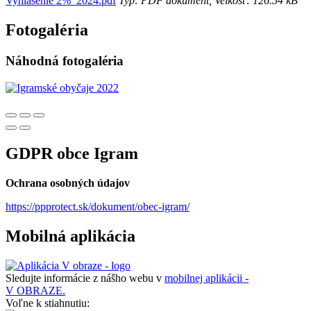
Vyhlásenie 2%_2024.pdf
Typ: PDF dokument, Velkosť: 126.54 kB
Fotogaléria
Náhodná fotogaléria
GDPR obce Igram
Ochrana osobných údajov
https://ppprotect.sk/dokument/obec-igram/
Mobilná aplikácia
Sledujte informácie z nášho webu v
mobilnej aplikácii -
V OBRAZE.
Voľne k stiahnutiu: