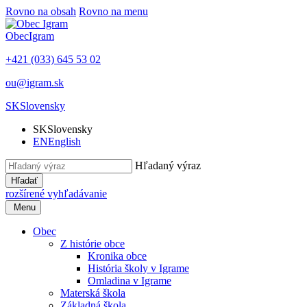
Rovno na obsah
Rovno na menu
Obec
Igram
+421 (033) 645 53 02
ou@igram.sk
SK
Slovensky
SK
Slovensky
EN
English
Hľadaný výraz
Hľadať
rozšírené vyhľadávanie
Menu
Obec
Z histórie obce
Kronika obce
História školy v Igrame
Omladina v Igrame
Materská škola
Základná škola