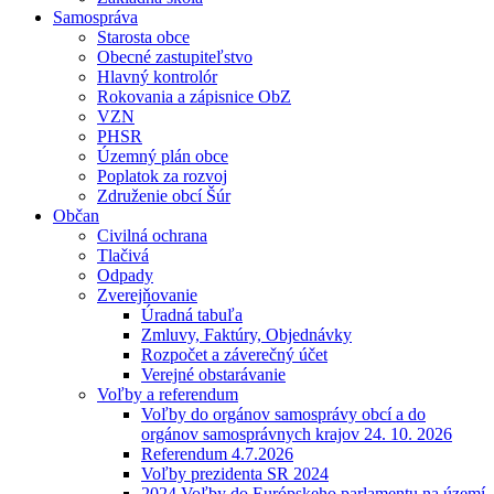
Samospráva
Starosta obce
Obecné zastupiteľstvo
Hlavný kontrolór
Rokovania a zápisnice ObZ
VZN
PHSR
Územný plán obce
Poplatok za rozvoj
Združenie obcí Šúr
Občan
Civilná ochrana
Tlačivá
Odpady
Zverejňovanie
Úradná tabuľa
Zmluvy, Faktúry, Objednávky
Rozpočet a záverečný účet
Verejné obstarávanie
Voľby a referendum
Voľby do orgánov samosprávy obcí a do
orgánov samosprávnych krajov 24. 10. 2026
Referendum 4.7.2026
Voľby prezidenta SR 2024
2024 Voľby do Európskeho parlamentu na území