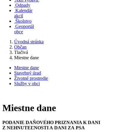
Odpady
Kalendár
akcií
Školstvo
Geoportál
obce
Úvodná stránka
Občan
Tlačivá
Miestne dane
Miestne dane
Stavebný úrad
Životné prostredie
Služby v obci
Miestne dane
PODANIE DAŇOVÉHO PRIZNANIA K DANI
Z NEHNUTEĽNOSTI A DANI ZA PSA