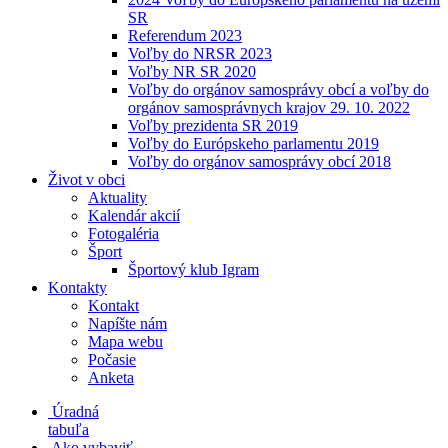
SR
Referendum 2023
Voľby do NRSR 2023
Voľby NR SR 2020
Voľby do orgánov samosprávy obcí a voľby do
orgánov samosprávnych krajov 29. 10. 2022
Voľby prezidenta SR 2019
Voľby do Európskeho parlamentu 2019
Voľby do orgánov samosprávy obcí 2018
Život v obci
Aktuality
Kalendár akcií
Fotogaléria
Šport
Športový klub Igram
Kontakty
Kontakt
Napíšte nám
Mapa webu
Počasie
Anketa
Úradná
tabuľa
Ako vybaviť