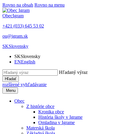
Rovno na obsah
Rovno na menu
Obec
Igram
+421 (033) 645 53 02
ou@igram.sk
SK
Slovensky
SK
Slovensky
EN
English
Hľadaný výraz
Hľadať
rozšírené vyhľadávanie
Menu
Obec
Z histórie obce
Kronika obce
História školy v Igrame
Omladina v Igrame
Materská škola
Základná škola