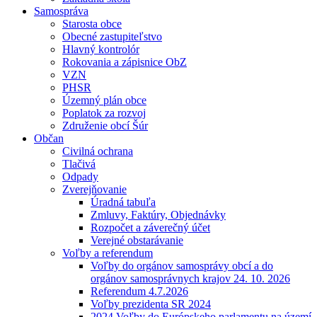
Samospráva
Starosta obce
Obecné zastupiteľstvo
Hlavný kontrolór
Rokovania a zápisnice ObZ
VZN
PHSR
Územný plán obce
Poplatok za rozvoj
Združenie obcí Šúr
Občan
Civilná ochrana
Tlačivá
Odpady
Zverejňovanie
Úradná tabuľa
Zmluvy, Faktúry, Objednávky
Rozpočet a záverečný účet
Verejné obstarávanie
Voľby a referendum
Voľby do orgánov samosprávy obcí a do
orgánov samosprávnych krajov 24. 10. 2026
Referendum 4.7.2026
Voľby prezidenta SR 2024
2024 Voľby do Európskeho parlamentu na území