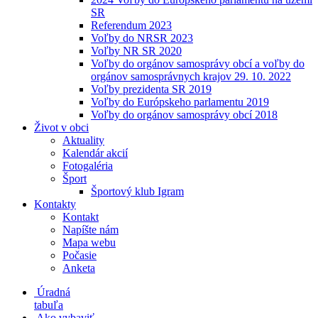
SR
Referendum 2023
Voľby do NRSR 2023
Voľby NR SR 2020
Voľby do orgánov samosprávy obcí a voľby do
orgánov samosprávnych krajov 29. 10. 2022
Voľby prezidenta SR 2019
Voľby do Európskeho parlamentu 2019
Voľby do orgánov samosprávy obcí 2018
Život v obci
Aktuality
Kalendár akcií
Fotogaléria
Šport
Športový klub Igram
Kontakty
Kontakt
Napíšte nám
Mapa webu
Počasie
Anketa
Úradná
tabuľa
Ako vybaviť