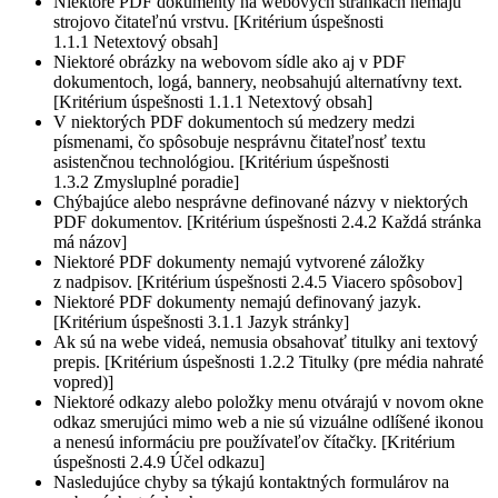
Niektoré PDF dokumenty na webových stránkach nemajú
strojovo čitateľnú vrstvu. [Kritérium úspešnosti
1.1.1 Netextový obsah]
Niektoré obrázky na webovom sídle ako aj v PDF
dokumentoch, logá, bannery, neobsahujú alternatívny text.
[Kritérium úspešnosti 1.1.1 Netextový obsah]
V niektorých PDF dokumentoch sú medzery medzi
písmenami, čo spôsobuje nesprávnu čitateľnosť textu
asistenčnou technológiou. [Kritérium úspešnosti
1.3.2 Zmysluplné poradie]
Chýbajúce alebo nesprávne definované názvy v niektorých
PDF dokumentov. [Kritérium úspešnosti 2.4.2 Každá stránka
má názov]
Niektoré PDF dokumenty nemajú vytvorené záložky
z nadpisov. [Kritérium úspešnosti 2.4.5 Viacero spôsobov]
Niektoré PDF dokumenty nemajú definovaný jazyk.
[Kritérium úspešnosti 3.1.1 Jazyk stránky]
Ak sú na webe videá, nemusia obsahovať titulky ani textový
prepis. [Kritérium úspešnosti 1.2.2 Titulky (pre média nahraté
vopred)]
Niektoré odkazy alebo položky menu otvárajú v novom okne
odkaz smerujúci mimo web a nie sú vizuálne odlíšené ikonou
a nenesú informáciu pre používateľov čítačky. [Kritérium
úspešnosti 2.4.9 Účel odkazu]
Nasledujúce chyby sa týkajú kontaktných formulárov na