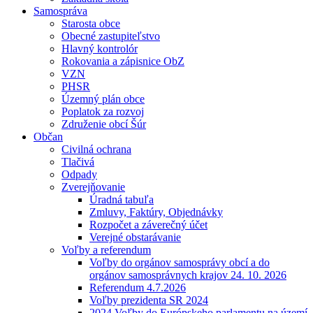
Samospráva
Starosta obce
Obecné zastupiteľstvo
Hlavný kontrolór
Rokovania a zápisnice ObZ
VZN
PHSR
Územný plán obce
Poplatok za rozvoj
Združenie obcí Šúr
Občan
Civilná ochrana
Tlačivá
Odpady
Zverejňovanie
Úradná tabuľa
Zmluvy, Faktúry, Objednávky
Rozpočet a záverečný účet
Verejné obstarávanie
Voľby a referendum
Voľby do orgánov samosprávy obcí a do
orgánov samosprávnych krajov 24. 10. 2026
Referendum 4.7.2026
Voľby prezidenta SR 2024
2024 Voľby do Európskeho parlamentu na území