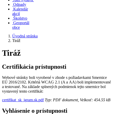
Odpady
Kalendár
akcií
Školstvo
Geoportál
obce
Úvodná stránka
Tiráž
Tiráž
Certifikácia prístupnosti
Webové stránky boli vyrobené v zhode s požiadavkami Smernice
EÚ 2016/2102. Kritériá WCAG 2.1 (A a AA) boli implementované
a testované. Na základe splnených podmienok tejto smernice bol
vystavený tento certifikát:
certifikat_sk_igram.sk.pdf
Typ: PDF dokument, Velkosť: 454.55 kB
Vyhlásenie o prístupnosti