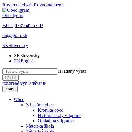
Rovno na obsah
Rovno na menu
Obec
Igram
+421 (033) 645 53 02
ou@igram.sk
SK
Slovensky
SK
Slovensky
EN
English
Hľadaný výraz
Hľadať
rozšírené vyhľadávanie
Menu
Obec
Z histórie obce
Kronika obce
História školy v Igrame
Omladina v Igrame
Materská škola
Základná škola