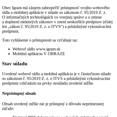
Obec Igram má záujem zabezpečiť prístupnosť svojho webového
sídla a mobilnej aplikácie v súlade so zákonom č. 95/2019 Z. z.
O informačných technológiách vo verejnej správe a o zmene
a doplnení niektorých zákonov v znení neskorších predpisov (ďalej
len „zákon č. 95/2019 Z. z. o ITVS“) a príslušnými vykonávacími
predpismi.
Toto vyhlásenie o prístupnosti sa vzťahuje na:
Webové sídlo www.igram.sk
Mobilnú aplikáciu V OBRAZE
Stav súladu
Uvedené webové sídlo a mobilná aplikácia je v čiastočnom súlade
so zákonom č. 95/2019 Z. z. o ITVS a príslušnými vykonávacími
predpismi vzhľadom na prvky nesúladu uvedené nižšie.
Neprístupný obsah
Obsah uvedený nižšie nie je prístupný z dôvodu neprimeranej
záťaže: