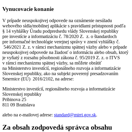
Vynucovacie konanie
V prípade neuspokojivej odpovede na oznámenie nesúladu
webového sídla/mobilnej aplikácie s pravidlami prístupnosti podľa
§ 14 vyhlášky Úradu podpredsedu vlády Slovenskej republiky
pre investície a informatizáciu č. 78/2020 Z. z. o štandardoch
pre informačné technológie verejnej správy v znení vyhlášky č.
546/2021 Z. z. v rámci mechanizmu spätnej väzby alebo v prípade
neuspokojivej odpovede na žiadosť o informáciu alebo obsah, ktorý
je vyňatý z rozsahu pôsobnosti zákona č. 95/2019 Z. z. o ITVS
v rámci mechanizmu spätnej väzby, sa môžete obrátiť
na Ministerstvo investícií, regionálneho rozvoja a informatizácie
Slovenskej republiky, ako na subjekt poverený presadzovaním
Smernice (EÚ) 2016/2102, na adrese:
Ministerstvo investícií, regionálneho rozvoja a informatizácie
Slovenskej republiky
Pribinova 25
811 09 Bratislava
alebo na e-mailovej adrese:
standard@mirri.gov.sk
.
Za obsah zodpovedá správca obsahu