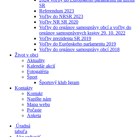
SR
Referendum 2023
Voľby do NRSR 2023
Voľby NR SR 2020
Voľby do orgánov samosprávy obcí a voľby do
orgánov samosprávnych krajov 29. 10. 2022
Voľby prezidenta SR 2019
Voľby do Európskeho parlamentu 2019
Voľby do orgánov samosprávy obcí 2018
Život v obci
Aktuality
Kalendár akcií
Fotogaléria
Šport
Športový klub Igram
Kontakty
Kontakt
Napíšte nám
Mapa webu
Počasie
Anketa
Úradná
tabuľa
Ako vybaviť