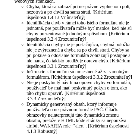
webových stránkach.
Chyba, ktorá sa zobrazí pri nesprávne vyplnenom poli,
nezotrvá a po chvíli sa sama stratí. [Kritérium
úspešnosti 1.4.13 Vnímateľný]
Identifikácia chýb v rámci toho istého formulára nie je
jednotná, pre používateľa môže byť mätúce, keď nie sú
chyby prezentované jednotným spôsobom. [Kritérium
úspešnosti 3.2.4 Zrozumiteľný]
Identifikácia chyby nie je postačujúca, chybná položka
nie je zvýraznená a chyba sa po chvíli stratí. Chyby sa
pri pokuse o odoslanie formulára zobrazujú postupne a
nie naraz, čo takisto predlžuje opravu chýb. [Kritérium
úspešnosti 3.3.1 Zrozumiteľný]
Inštrukcie k formuláru sú umiestnené až za samotným
formulárom. [Kritérium úspešnosti 3.3.2 Zrozumiteľný]
Nie je poskytnutý návrh na opravu chyby vo formulári,
používateľ by mal mať poskytnutý pokyn o tom, ako
túto chybu opraviť. [Kritérium úspešnosti
3.3.3 Zrozumiteľný]
Dynamicky generovaný obsah, ktorý informuje
používateľa o nesprávnom formáte PSČ. Čítačka
obrazovky neinterpretujú túto dynamickú zmenu
obsahu, pretože v HTML kóde stránky sa nepoužíva
atribút WAI-ARIA role="alert". [Kritérium úspešnosti
4.1.3 Robustný]