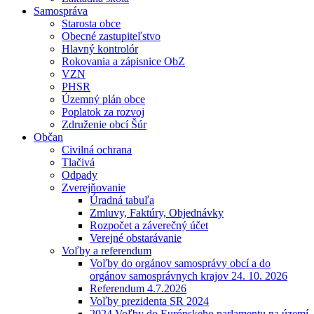
Samospráva
Starosta obce
Obecné zastupiteľstvo
Hlavný kontrolór
Rokovania a zápisnice ObZ
VZN
PHSR
Územný plán obce
Poplatok za rozvoj
Združenie obcí Šúr
Občan
Civilná ochrana
Tlačivá
Odpady
Zverejňovanie
Úradná tabuľa
Zmluvy, Faktúry, Objednávky
Rozpočet a záverečný účet
Verejné obstarávanie
Voľby a referendum
Voľby do orgánov samosprávy obcí a do
orgánov samosprávnych krajov 24. 10. 2026
Referendum 4.7.2026
Voľby prezidenta SR 2024
2024 Voľby do Európskeho parlamentu na území