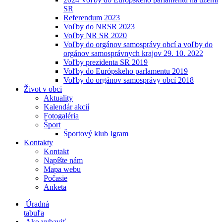
SR
Referendum 2023
Voľby do NRSR 2023
Voľby NR SR 2020
Voľby do orgánov samosprávy obcí a voľby do
orgánov samosprávnych krajov 29. 10. 2022
Voľby prezidenta SR 2019
Voľby do Európskeho parlamentu 2019
Voľby do orgánov samosprávy obcí 2018
Život v obci
Aktuality
Kalendár akcií
Fotogaléria
Šport
Športový klub Igram
Kontakty
Kontakt
Napíšte nám
Mapa webu
Počasie
Anketa
Úradná
tabuľa
Ako vybaviť