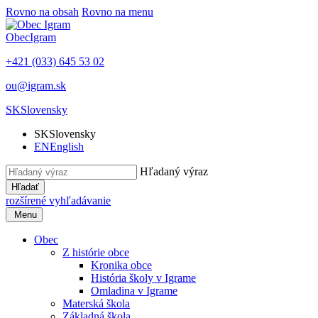
Rovno na obsah
Rovno na menu
Obec
Igram
+421 (033) 645 53 02
ou@igram.sk
SK
Slovensky
SK
Slovensky
EN
English
Hľadaný výraz
Hľadať
rozšírené vyhľadávanie
Menu
Obec
Z histórie obce
Kronika obce
História školy v Igrame
Omladina v Igrame
Materská škola
Základná škola