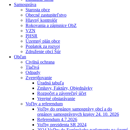
Samospráva
Starosta obce
Obecné zastupiteľstvo
Hlavný kontrolór
Rokovania a zápisnice ObZ
VZN
PHSR
Územný plán obce
Poplatok za rozvoj
Združenie obcí Šúr
Občan
Civilná ochrana
Tlačivá
Odpady
Zverejňovanie
Úradná tabuľa
Zmluvy, Faktúry, Objednávky
Rozpočet a záverečný účet
Verejné obstarávanie
Voľby a referendum
Voľby do orgánov samosprávy obcí a do
orgánov samosprávnych krajov 24. 10. 2026
Referendum 4.7.2026
Voľby prezidenta SR 2024
2024 Voľby do Európskeho parlamentu na území