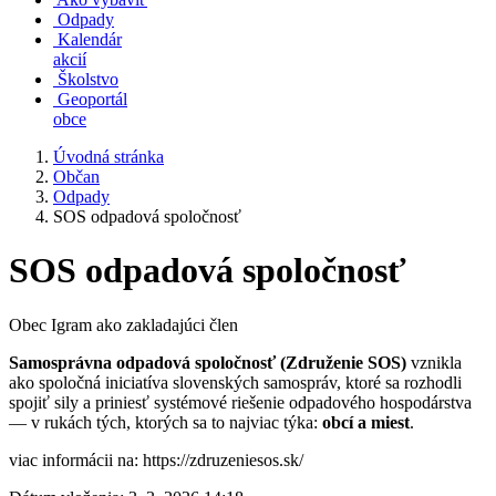
Odpady
Kalendár
akcií
Školstvo
Geoportál
obce
Úvodná stránka
Občan
Odpady
SOS odpadová spoločnosť
SOS odpadová spoločnosť
Obec Igram ako zakladajúci člen
Samosprávna odpadová spoločnosť (Združenie SOS)
vznikla
ako spoločná iniciatíva slovenských samospráv, ktoré sa rozhodli
spojiť sily a priniesť systémové riešenie odpadového hospodárstva
— v rukách tých, ktorých sa to najviac týka:
obcí a miest
.
viac informácii na: https://zdruzeniesos.sk/